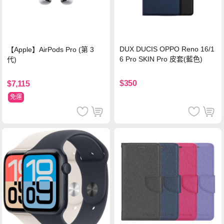
DUX DUCIS OPPO Reno 16/1
【Apple】AirPods Pro (第 3
6 Pro SKIN Pro 皮套(藍色)
代)
$350
$7,115
免運