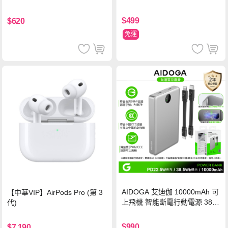
氮化鎵充電器
鋼化玻璃保護貼
$499
$620
免運
AIDOGA 艾迪伽 10000mAh 可
【中華VIP】AirPods Pro (第 3
上飛機 智能斷電行動電源 38.5
代)
Wh PD雙向快充充電線 鈦銀 台
灣BSMI/中國CCC/歐美CE/FCC
$990
$7,190