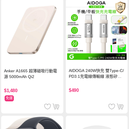
AIDOGA 240W快充 雙Type-C/
Anker A1665 超薄磁吸行動電
PD3.1充電線傳輸線 液態矽膠
源 5000mAh Qi2
硅膠 2M 支援iPhone17/安卓/手
機/平板/筆電
$490
$1,480
免運