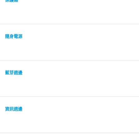
保護類
隨身電源
藍芽週邊
資訊週邊