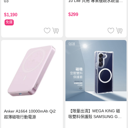
10 Lite 共用 專業版疏水疏油9
03
H鋼化玻璃膜 平板玻璃貼
$299
$1,190
免運
【限量出清】MEGA KING 磁
Anker A1664 10000mAh Qi2
吸雙料保護殼 SAMSUNG Gala
超薄磁吸行動電源
xy Z Fold6