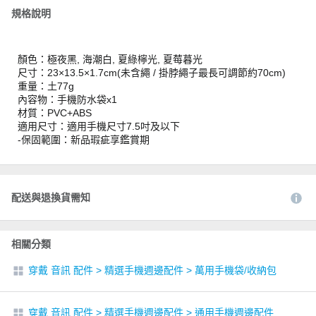
規格說明
顏色：極夜黑, 海潮白, 夏綠檸光, 夏莓暮光
尺寸：23×13.5×1.7cm(未含繩 / 掛脖繩子最長可調節約70cm)
重量：土77g
內容物：手機防水袋x1
材質：PVC+ABS
適用尺寸：適用手機尺寸7.5吋及以下
-保固範圍：新品瑕疵享鑑賞期
配送與退換貨需知
相關分類
穿戴 音訊 配件
>
精選手機週邊配件
>
萬用手機袋/收納包
穿戴 音訊 配件
>
精選手機週邊配件
>
通用手機週邊配件