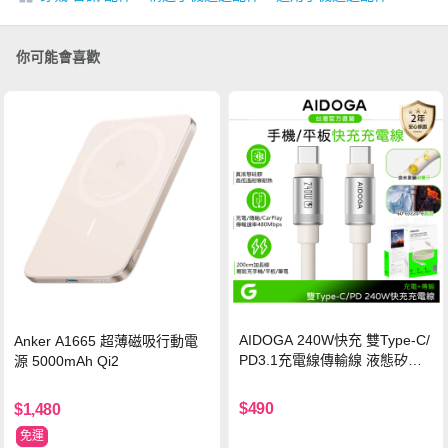
你可能會喜歡
AIDOGA 240W快充 雙Type-C/
Anker A1665 超薄磁吸行動電
PD3.1充電線傳輸線 液態矽膠
源 5000mAh Qi2
硅膠 2M 支援iPhone17/安卓/手
機/平板/筆電
$490
$1,480
免運