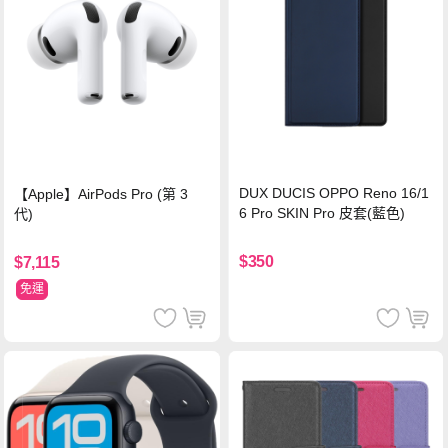
DUX DUCIS OPPO Reno 16/1
【Apple】AirPods Pro (第 3
6 Pro SKIN Pro 皮套(藍色)
代)
$350
$7,115
免運