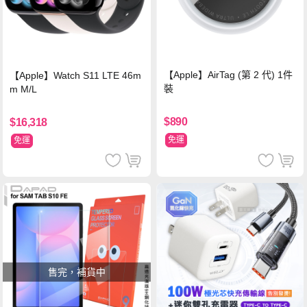
【Apple】AirTag (第 2 代) 1件
【Apple】Watch S11 LTE 46m
裝
m M/L
$890
$16,318
免運
免運
售完，補貨中