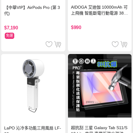
AIDOGA 艾迪伽 10000mAh 可
【中華VIP】AirPods Pro (第 3
上飛機 智能斷電行動電源 38.5
代)
Wh PD雙向快充充電線 鈦銀 台
灣BSMI/中國CCC/歐美CE/FCC
$990
$7,190
認證
免運
超抗刮 三星 Galaxy Tab S11/S
LaPO 沁冷多功能三用風扇 LF-