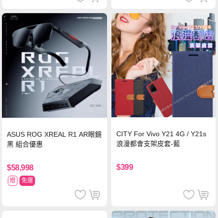
CITY For Vivo Y21 4G / Y21s
ASUS ROG XREAL R1 AR眼鏡
浪漫都會支架皮套-藍
黑 組合優惠
$399
$58,998
贈
免運