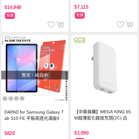
$7,115
$14,946
免運
免運
售完，補貨中
【中華員購】MEGA KING 65
DAPAD for Samsung Galaxy T
W超薄氮化鎵旅充頭(2C) 白
ab S10 FE 平板高透光滿版9H
鋼化玻璃保護貼
$1,090
$620