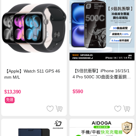
【5倍抗衝擊】iPhone 16/15/1
【Apple】Watch S11 GPS 46
4 Pro 500C 3D曲面全覆蓋鋼化
mm M/L
玻璃貼 0.5mm極窄邊框 防指紋
保護貼
$590
$13,390
免運