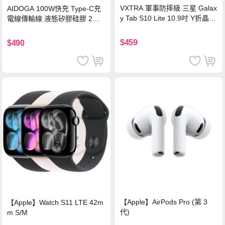
VXTRA 軍事防摔級 三星 Galax
AIDOGA 100W快充 Type-C充
y Tab S10 Lite 10.9吋 Y折晶透
電線傳輸線 液態矽膠硅膠 2M
背蓋立架皮套 含筆槽(經典黑)
支援iPhone17/安卓/手機/平板
$459
$490
【Apple】AirPods Pro (第 3
【Apple】Watch S11 LTE 42m
代)
m S/M