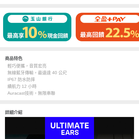
商品特色
輕巧便攜，音質宏亮
無線藍牙傳輸，最遠達 40 公尺
IP67 防水防摔
續航力 12 小時
Auracast技術，無限串聯
詳細介紹