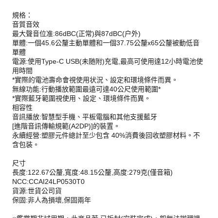
規格：
音質音效
最大聲音位准:86dBC(正常)與87dBC(户外)
單體:一個45.6公釐主動單體和一個37.75公釐x65公釐被動低音
單體
電源:使用Type-C USB(未随附)充電,最高可使用達12小時電池使
用時間
*實際的電池壽命會視使用状況、設定和環境條件而異。
無線功能:行動播放範圍最遠可達40公尺使用範圍*
*實際藍牙範圍視使用、設定、環境條件而異。
相容性
音訊播放:智慧型手機、平板電腦和其他支援藍牙
[進階音訊傳輸規範(A2DP)]的裝置。
永續經營:塑膠元件總計至少包含 40%消費後回收塑膠材料。不
含包装。
尺寸
長度:122.67公釐,寬度:48.15公釐,高度:279克(僅音箱)
NCC:CCAI24LP0530T0
貨源:世貨公司貨
保固:非人為損壞,保固兩年