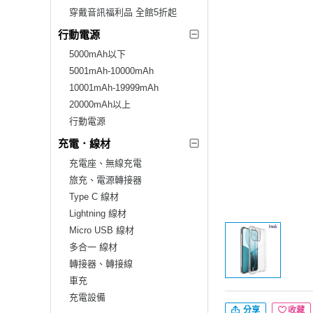
穿戴音訊福利品 全館5折起
行動電源
5000mAh以下
5001mAh-10000mAh
10001mAh-19999mAh
20000mAh以上
行動電源
充電．線材
充電座、無線充電
旅充、電源轉接器
Type C 線材
Lightning 線材
Micro USB 線材
多合一 線材
轉接器、轉接線
車充
充電設備
分享
收藏