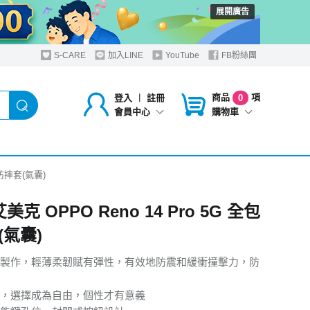
展開廣告
S-CARE
加入LINE
YouTube
FB粉絲團
商品
項
登入
︱
註冊
0
購物車
會員中心
包防摔套(氣囊)
艾美克 OPPO Reno 14 Pro 5G 全包
(氣囊)
製作，輕薄柔韌賦有彈性，有效地防震和緩衝撞擊力，防
，選擇成為自由，個性才有意義