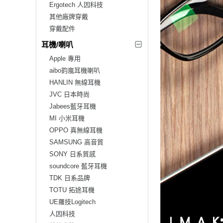
Ergotech 人因科技
其他廠牌穿戴
穿戴配件
耳機/喇叭
Apple 專用
aibo鈞嵐耳機喇叭
HANLIN 無線耳機
JVC 日本時尚
Jabees藍牙耳機
MI 小米耳機
OPPO 真無線耳機
SAMSUNG 高音質
SONY 日系質感
soundcore 藍牙耳機
TDK 日系品牌
TOTU 拓途耳機
UE羅技Logitech
人因科技