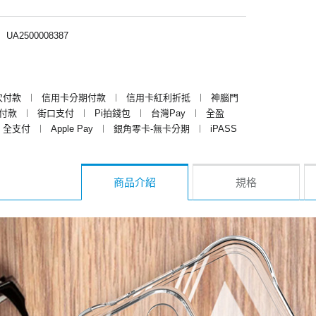
︱
UA2500008387
次付款
︱
信用卡分期付款
︱
信用卡紅利折抵
︱
神腦門
y付款
︱
街口支付
︱
Pi拍錢包
︱
台灣Pay
︱
全盈
全支付
︱
Apple Pay
︱
銀角零卡-無卡分期
︱
iPASS
商品介紹
規格