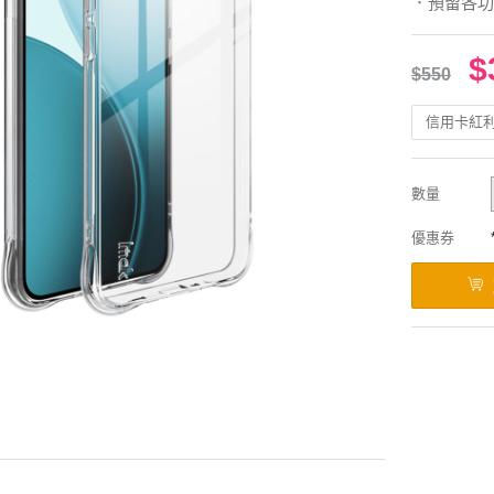
．預留各功
$
$550
信用卡紅
數量
優惠券