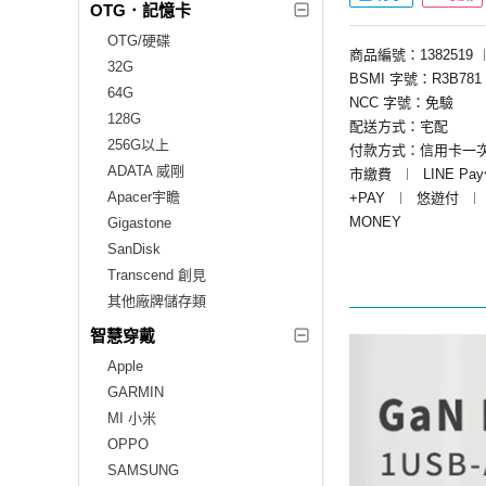
OTG．記憶卡
OTG/硬碟
商品編號：1382519
32G
BSMI 字號：R3B781
64G
NCC 字號：免驗
128G
配送方式：宅配
256G以上
付款方式：信用卡一
ADATA 威剛
市繳費
︱
LINE Pa
Apacer宇瞻
+PAY
︱
悠遊付
︱
MONEY
Gigastone
SanDisk
Transcend 創見
其他廠牌儲存類
智慧穿戴
Apple
GARMIN
MI 小米
OPPO
SAMSUNG