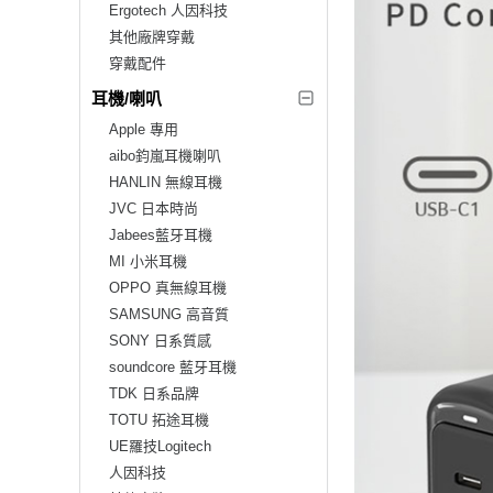
Ergotech 人因科技
其他廠牌穿戴
穿戴配件
耳機/喇叭
Apple 專用
aibo鈞嵐耳機喇叭
HANLIN 無線耳機
JVC 日本時尚
Jabees藍牙耳機
MI 小米耳機
OPPO 真無線耳機
SAMSUNG 高音質
SONY 日系質感
soundcore 藍牙耳機
TDK 日系品牌
TOTU 拓途耳機
UE羅技Logitech
人因科技