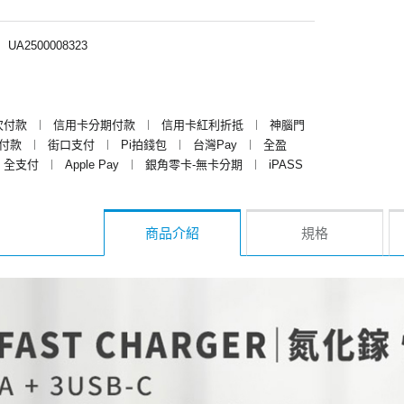
︱
UA2500008323
次付款
︱
信用卡分期付款
︱
信用卡紅利折抵
︱
神腦門
y付款
︱
街口支付
︱
Pi拍錢包
︱
台灣Pay
︱
全盈
全支付
︱
Apple Pay
︱
銀角零卡-無卡分期
︱
iPASS
商品介紹
規格