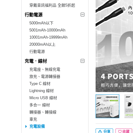
穿戴音訊福利品 全館5折起
行動電源
5000mAh以下
5001mAh-10000mAh
10001mAh-19999mAh
20000mAh以上
行動電源
充電．線材
充電座、無線充電
旅充、電源轉接器
Type C 線材
Lightning 線材
Micro USB 線材
多合一 線材
轉接器、轉接線
車充
充電設備
分享
收藏