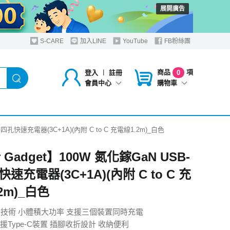
展開廣告
S-CARE
加入LINE
YouTube
FB粉絲團
商品
項
登入
︱
註冊
0
購物車
會員中心
C 四孔快速充電器(3C+1A)(內附 C to C 充電線1.2m)_白色
r Gadget】100W 氮化鎵GaN USB-
快速充電器(3C+1A)(內附 C to C 充
2m)_白色
N技術 小體積大功率 支援三個裝置同時充電
援Type-C裝置 插腳收折設計 收納便利