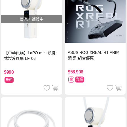
售完，補貨中
ASUS ROG XREAL R1 AR眼
【中華員購】LaPO mini 頸掛
鏡 黑 組合優惠
式製冷風扇 LF-06
$58,998
$990
贈
免運
免運