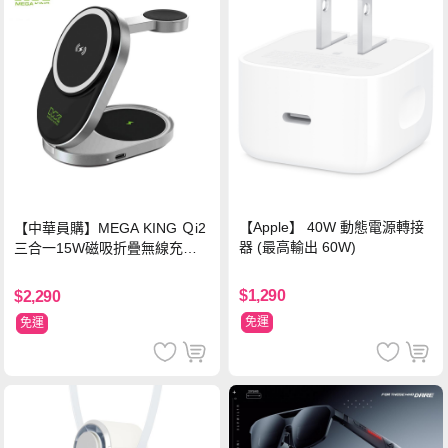
【Apple】 40W 動態電源轉接
【中華員購】MEGA KING Ｑi2
器 (最高輸出 60W)
三合一15W磁吸折疊無線充電
支架 黑
$1,290
$2,290
免運
免運