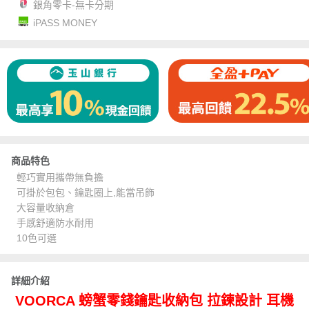
銀角零卡-無卡分期
iPASS MONEY
商品特色
輕巧實用攜帶無負擔
可掛於包包、鑰匙圈上,能當吊飾
大容量收納倉
手感舒適防水耐用
10色可選
詳細介紹
VOORCA 螃蟹零錢鑰匙收納包 拉鍊設計 耳機