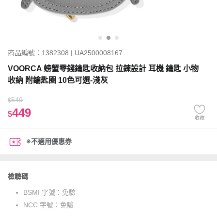
商品編號：1382308 | UA2500008167
VOORCA 螃蟹零錢鑰匙收納包 拉鍊設計 耳機 鑰匙 小物
收納 附鑰匙圈 10色可選-淺灰
549
$
449
$
收藏
※不適用優惠券
檢驗碼
BSMI 字號：
免驗
NCC 字號：
免驗