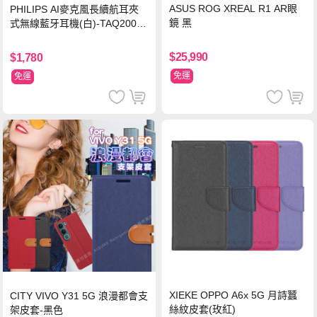
ASUS ROG XREAL R1 AR眼
PHILIPS AI麥克風長續航耳夾
鏡 黑
式無線藍牙耳機(白)-TAQ2000
WT
$25,990
$1,780
免運
免運
XIEKE OPPO A6x 5G 月詩蠶
CITY VIVO Y31 5G 浪漫都會支
絲紋皮套(玫紅)
架皮套-黑色