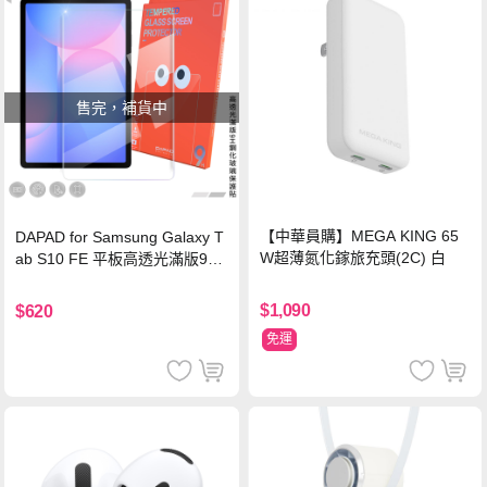
售完，補貨中
【中華員購】MEGA KING 65
DAPAD for Samsung Galaxy T
W超薄氮化鎵旅充頭(2C) 白
ab S10 FE 平板高透光滿版9H
鋼化玻璃保護貼
$1,090
$620
免運