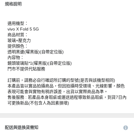
規格說明
適用機型：
vivo X Fold 5 5G
商品材質：
玻璃+壓克力
提供顏色：
透明黑邊(曜黑版)(自帶定位版)
內容物：
鏡頭玻璃貼*1(曜黑版)(自帶定位版)
門市不提供代貼服務
訂購前，請務必自行確認所訂購的型號(是否與該機型相同)
本產品皆以實品拍攝商品，但因拍攝時受環境、光線影響，顏色
表現可能會與實物有稍許誤差，出貨以實際商品為準。
售後服務 : 若產品本身瑕疵或運送過程導致新品瑕疵，到貨7日內
可更換新品(不包含人為因素損壞)
配送與退換貨需知