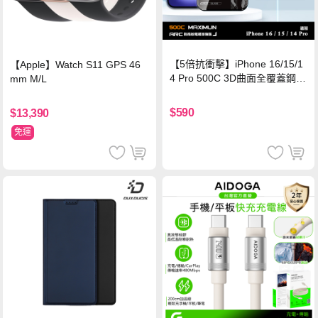
【5倍抗衝擊】iPhone 16/15/1
【Apple】Watch S11 GPS 46
4 Pro 500C 3D曲面全覆蓋鋼化
mm M/L
玻璃貼 0.5mm極窄邊框 防指紋
保護貼
$590
$13,390
免運