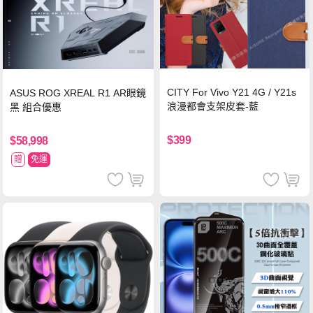
CITY For Vivo Y21 4G / Y21s
ASUS ROG XREAL R1 AR眼鏡
浪漫都會支架皮套-藍
黑 組合優惠
$399
$58,998
贈
免運