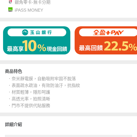
銀角零卡-無卡分期
iPASS MONEY
商品特色
．奈米靜電膜，自動吸附牢固不脫落
．表面疏水疏油，有效防油汙，抗指紋
．材質輕薄，隱形呵護
．高透光率，拍照清晰
．門市不提供代貼服務
詳細介紹