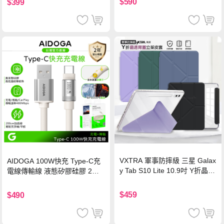
$590
$399
VXTRA 軍事防摔級 三星 Galax
AIDOGA 100W快充 Type-C充
y Tab S10 Lite 10.9吋 Y折晶透
電線傳輸線 液態矽膠硅膠 2M
背蓋立架皮套 含筆槽(經典黑)
支援iPhone17/安卓/手機/平板
$459
$490