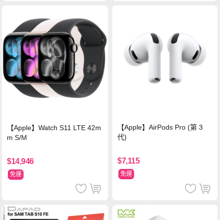
【Apple】AirPods Pro (第 3
【Apple】Watch S11 LTE 42m
代)
m S/M
$7,115
$14,946
免運
免運