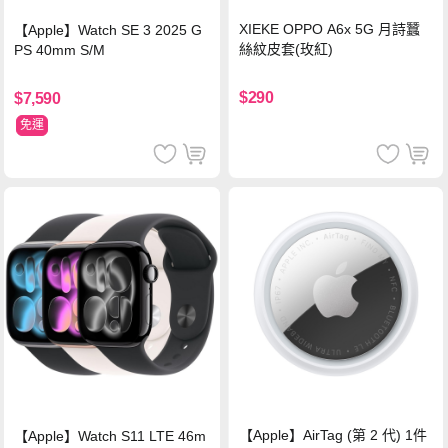
XIEKE OPPO A6x 5G 月詩蠶
【Apple】Watch SE 3 2025 G
絲紋皮套(玫紅)
PS 40mm S/M
$290
$7,590
免運
【Apple】AirTag (第 2 代) 1件
【Apple】Watch S11 LTE 46m