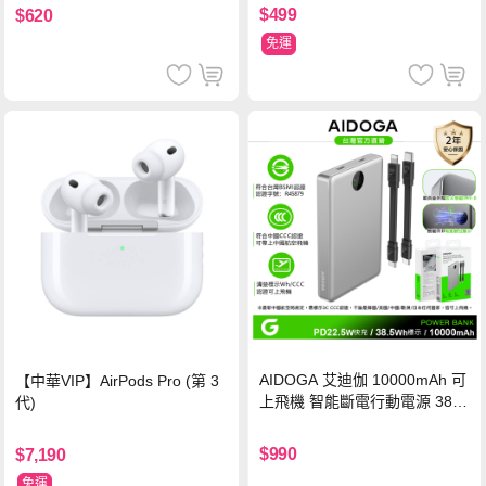
$499
$620
免運
AIDOGA 艾迪伽 10000mAh 可
【中華VIP】AirPods Pro (第 3
上飛機 智能斷電行動電源 38.5
代)
Wh PD雙向快充充電線 鈦銀 台
灣BSMI/中國CCC/歐美CE/FCC
$990
$7,190
認證
免運