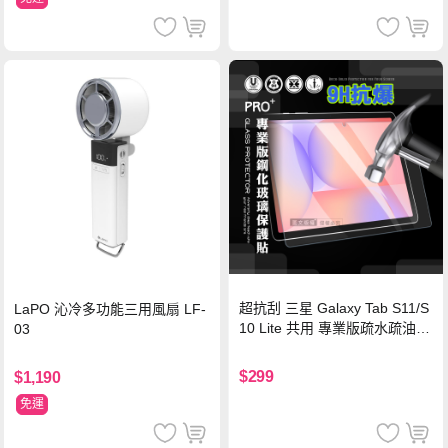
超抗刮 三星 Galaxy Tab S11/S
LaPO 沁冷多功能三用風扇 LF-
10 Lite 共用 專業版疏水疏油9
03
H鋼化玻璃膜 平板玻璃貼
$299
$1,190
免運