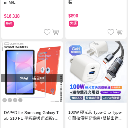
裝
m M/L
$890
$16,318
免運
免運
售完，補貨中
100W 極光芯 Type-C to Type-
DAPAD for Samsung Galaxy T
C 耐拉傳輸充電線+雙輸出迷你
ab S10 FE 平板高透光滿版9H
氮化鎵充電器
鋼化玻璃保護貼