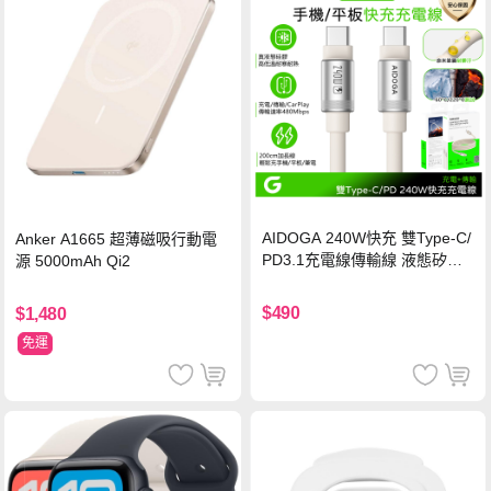
AIDOGA 240W快充 雙Type-C/
Anker A1665 超薄磁吸行動電
PD3.1充電線傳輸線 液態矽膠
源 5000mAh Qi2
硅膠 2M 支援iPhone17/安卓/手
機/平板/筆電
$490
$1,480
免運