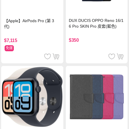
DUX DUCIS OPPO Reno 16/1
【Apple】AirPods Pro (第 3
6 Pro SKIN Pro 皮套(藍色)
代)
$350
$7,115
免運