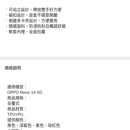
．可站立設計，釋放雙手好方便
．磁扣設計，皮套不隨意開闔
．側邊多卡夾設計，方便實用
．精選面料，防滑防刮且觸感舒適
．軟套內裡，全面包覆
規格說明
適用機型：
OPPO Reno 14 5G
商品規格：
全覆式
商品材質：
TPU+PU
提供顏色：
黑色、深藍色、紫色、玫紅色