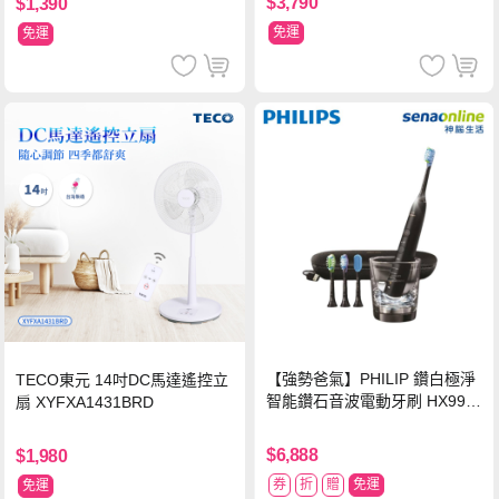
$3,790
$1,390
免運
免運
【強勢爸氣】PHILIP 鑽白極淨
TECO東元 14吋DC馬達遙控立
智能鑽石音波電動牙刷 HX992
扇 XYFXA1431BRD
4【贈亮白刷頭】
$6,888
$1,980
券
折
贈
免運
免運