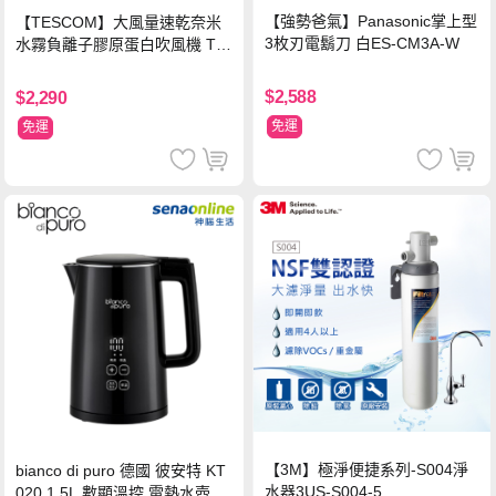
【強勢爸氣】Panasonic掌上型
【TESCOM】大風量速乾奈米
3枚刃電鬍刀 白ES-CM3A-W
水霧負離子膠原蛋白吹風機 TC
D3000TW 桃紅色 TCD-3000T
W
$2,588
$2,290
免運
免運
【3M】極淨便捷系列-S004淨
bianco di puro 德國 彼安特 KT
水器3US-S004-5
020 1.5L 數顯溫控 電熱水壺