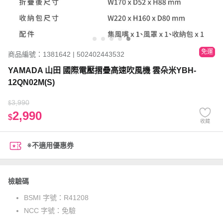
免運
商品編號：1381642 | 502402443532
YAMADA 山田 國際電壓摺疊高速吹風機 雲朵米YBH-
12QN02M(S)
3,990
$
2,990
$
收藏
※不適用優惠券
檢驗碼
BSMI 字號：
R41208
NCC 字號：
免驗