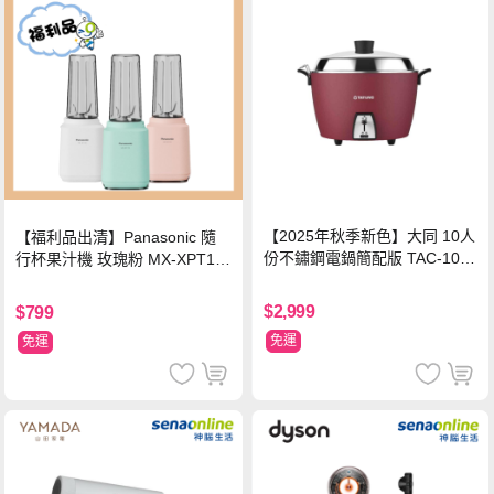
【2025年秋季新色】大同 10人
【福利品出清】Panasonic 隨
份不鏽鋼電鍋簡配版 TAC-10L-
行杯果汁機 玫瑰粉 MX-XPT10
MCRL 莓果紅
3-P
$2,999
$799
免運
免運