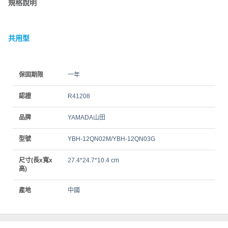
規格說明
共用型
保固期限
一年
認證
R41208
品牌
YAMADA山田
型號
YBH-12QN02M/YBH-12QN03G
尺寸(長x寬x
27.4*24.7*10.4 cm
高)
產地
中國