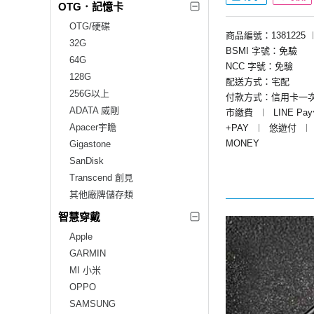
OTG．記憶卡
OTG/硬碟
商品編號：1381225
32G
BSMI 字號：免驗
64G
NCC 字號：免驗
128G
配送方式：宅配
256G以上
付款方式：信用卡一
ADATA 威剛
市繳費
︱
LINE Pa
Apacer宇瞻
+PAY
︱
悠遊付
︱
MONEY
Gigastone
SanDisk
Transcend 創見
其他廠牌儲存類
智慧穿戴
Apple
GARMIN
MI 小米
OPPO
SAMSUNG