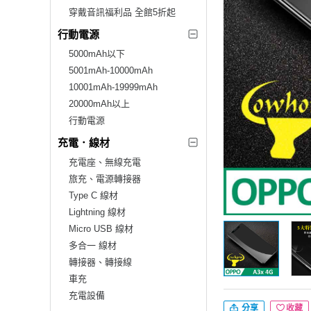
穿戴音訊福利品 全館5折起
行動電源
5000mAh以下
5001mAh-10000mAh
10001mAh-19999mAh
20000mAh以上
行動電源
充電．線材
充電座、無線充電
旅充、電源轉接器
Type C 線材
Lightning 線材
Micro USB 線材
多合一 線材
轉接器、轉接線
車充
充電設備
分享
收藏