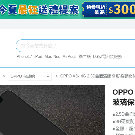
iPhone17
iPad
Mac Neo
AirPods
衛生紙
LG家電租賃服務
OPPO A3x 4G 2.5D曲面滿版 9H防爆
OPPO 保護貼
OPPO
玻璃保
∎2.5D
∎9H硬度
∎全膠，超