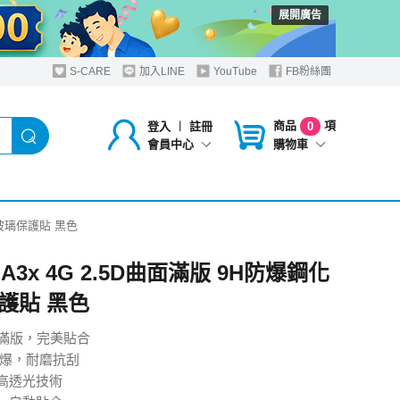
展開廣告
S-CARE
加入LINE
YouTube
FB粉絲團
商品
項
登入
︱
註冊
0
購物車
會員中心
鋼化玻璃保護貼 黑色
 A3x 4G 2.5D曲面滿版 9H防爆鋼化
護貼 黑色
曲面滿版，完美貼合
防爆，耐磨抗刮
高透光技術