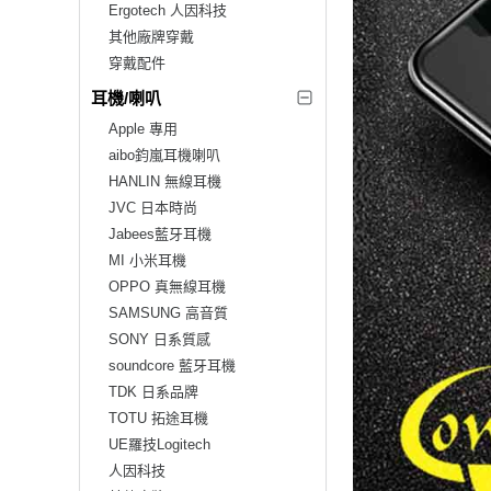
Ergotech 人因科技
其他廠牌穿戴
穿戴配件
耳機/喇叭
Apple 專用
aibo鈞嵐耳機喇叭
HANLIN 無線耳機
JVC 日本時尚
Jabees藍牙耳機
MI 小米耳機
OPPO 真無線耳機
SAMSUNG 高音質
SONY 日系質感
soundcore 藍牙耳機
TDK 日系品牌
TOTU 拓途耳機
UE羅技Logitech
人因科技