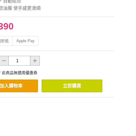
，自動貼合
疏油層 使手感更滑順
390
利折抵
Apple Pay
* 此商品無適用優惠券
加入購物車
立即購買