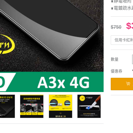
∎靜電吸附
∎電鍍疏水
$
$750
信用卡紅
數量
優惠券