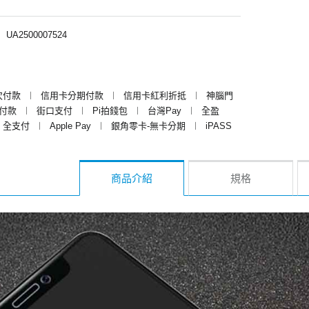
︱
UA2500007524
次付款
︱
信用卡分期付款
︱
信用卡紅利折抵
︱
神腦門
y付款
︱
街口支付
︱
Pi拍錢包
︱
台灣Pay
︱
全盈
全支付
︱
Apple Pay
︱
銀角零卡-無卡分期
︱
iPASS
商品介紹
規格