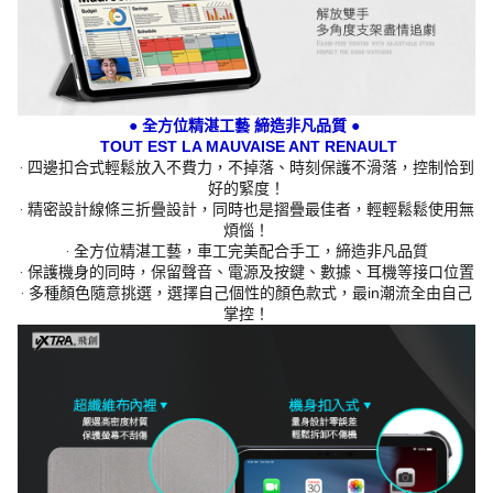
● 全方位精湛工藝 締造非凡品質 ●
TOUT EST LA MAUVAISE ANT RENAULT
‧ 四邊扣合式輕鬆放入不費力，不掉落、時刻保護不滑落，控制恰到
好的緊度！
‧ 精密設計線條三折疊設計，同時也是摺疊最佳者，輕輕鬆鬆使用無
煩惱！
‧ 全方位精湛工藝，車工完美配合手工，締造非凡品質
‧ 保護機身的同時，保留聲音、電源及按鍵、數據、耳機等接口位置
‧ 多種顏色隨意挑選，選擇自己個性的顏色款式，最in潮流全由自己
掌控！