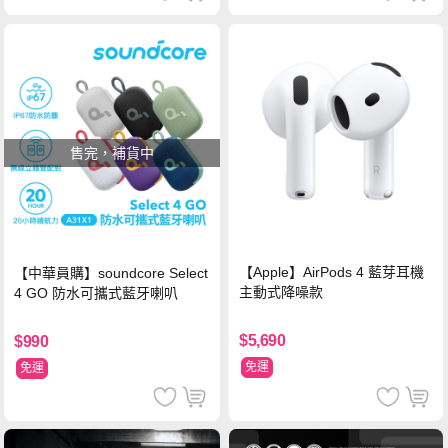
售完，補貨中
【Apple】AirPods 4 藍芽耳機
【中華員購】soundcore Select
主動式降噪款
4 GO 防水可攜式藍牙喇叭
$5,690
$990
免運
免運