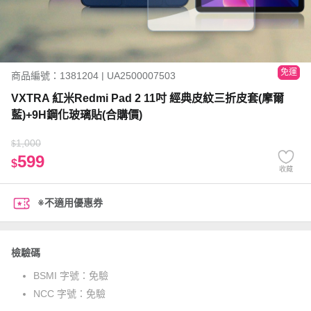
免運
商品編號：1381204 | UA2500007503
VXTRA 紅米Redmi Pad 2 11吋 經典皮紋三折皮套(摩爾
藍)+9H鋼化玻璃貼(合購價)
1,000
$
599
$
收藏
※不適用優惠券
檢驗碼
BSMI 字號：
免驗
NCC 字號：
免驗