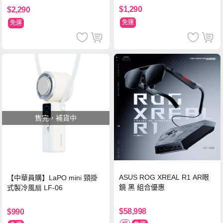
$1,290
$2,290
免運
免運
售完，補貨中
ASUS ROG XREAL R1 AR眼
【中華員購】LaPO mini 頸掛
鏡 黑 組合優惠
式製冷風扇 LF-06
$58,998
$990