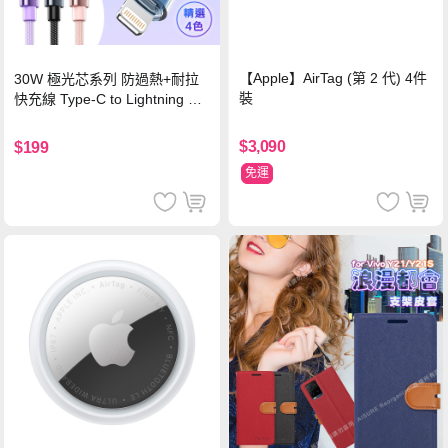
【Apple】AirTag (第 2 代) 4件
30W 極光芯系列 防過熱+耐拉
裝
快充線 Type-C to Lightning 傳
輸充電線(1.2M)黑色
$3,090
$199
免運