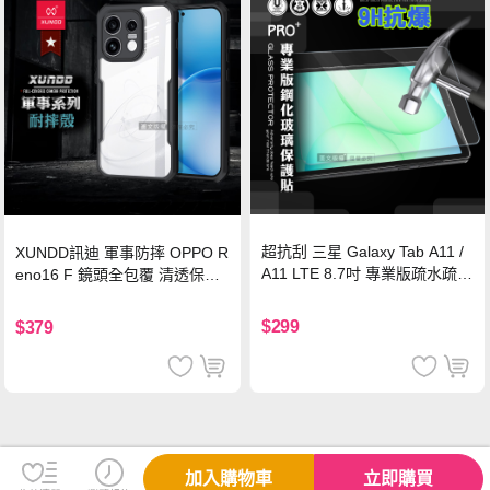
超抗刮 三星 Galaxy Tab A11 /
XUNDD訊迪 軍事防摔 OPPO R
A11 LTE 8.7吋 專業版疏水疏油
eno16 F 鏡頭全包覆 清透保護
9H鋼化玻璃膜 平板玻璃貼
殼 手機殼(夜幕黑)
$299
$379
加入購物車
立即購買