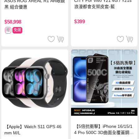
CITY For Vivo Y21 4G / Y21s
ASUS ROG XREAL R1 AR眼鏡
浪漫都會支架皮套-藍
黑 組合優惠
$399
$58,998
贈
免運
【5倍抗衝擊】iPhone 16/15/1
【Apple】Watch S11 GPS 46
4 Pro 500C 3D曲面全覆蓋鋼化
mm M/L
玻璃貼 0.5mm極窄邊框 防指紋