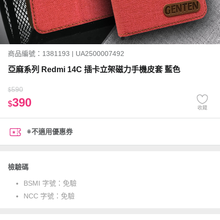
商品編號：1381193 | UA2500007492
亞麻系列 Redmi 14C 插卡立架磁力手機皮套 藍色
590
$
390
$
收藏
※不適用優惠券
檢驗碼
BSMI 字號：
免驗
NCC 字號：
免驗