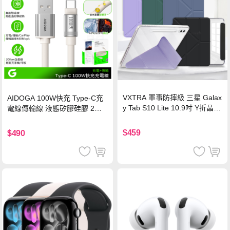
VXTRA 軍事防摔級 三星 Galax
AIDOGA 100W快充 Type-C充
y Tab S10 Lite 10.9吋 Y折晶透
電線傳輸線 液態矽膠硅膠 2M
背蓋立架皮套 含筆槽(經典黑)
支援iPhone17/安卓/手機/平板
$459
$490