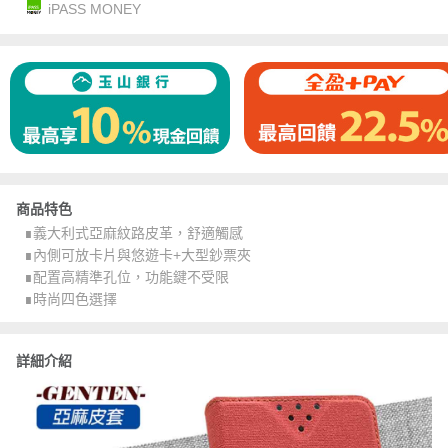
iPASS MONEY
商品特色
∎義大利式亞麻紋路皮革，舒適觸感
∎內側可放卡片與悠遊卡+大型鈔票夾
∎配置高精準孔位，功能鍵不受限
∎時尚四色選擇
詳細介紹