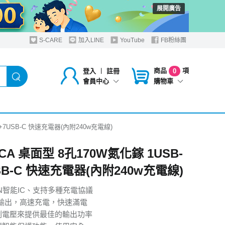
展開廣告
S-CARE
加入LINE
YouTube
FB粉絲團
商品
項
登入
︱
註冊
0
購物車
會員中心
A+7USB-C 快速充電器(內附240w充電線)
CA 桌面型 8孔170W氮化鎵 1USB-
SB-C 快速充電器(內附240w充電線)
aN智能IC、支持多種充電協議
w總輸出，高速充電，快速滿電
測電壓來提供最佳的輸出功率