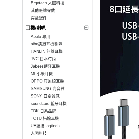
Ergotech 人因科技
其他廠牌穿戴
穿戴配件
耳機/喇叭
Apple 專用
aibo鈞嵐耳機喇叭
HANLIN 無線耳機
JVC 日本時尚
Jabees藍牙耳機
MI 小米耳機
OPPO 真無線耳機
SAMSUNG 高音質
SONY 日系質感
soundcore 藍牙耳機
TDK 日系品牌
TOTU 拓途耳機
UE羅技Logitech
人因科技