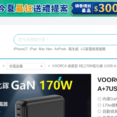
iPhone17
iPad
Mac Neo
AirPods
衛生紙
LG家電租賃服務
VOORCA 桌面型 8孔170W氮化鎵 1USB-
充電設備
VOOR
A+7U
◎ 內建G
◎ 170
◎ 自動偵