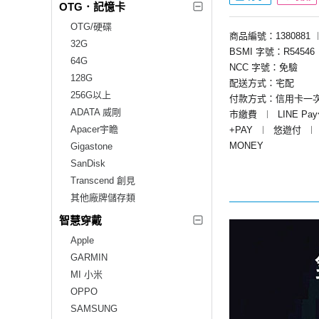
OTG．記憶卡
OTG/硬碟
商品編號：1380881
32G
BSMI 字號：R54546
64G
NCC 字號：免驗
128G
配送方式：宅配
256G以上
付款方式：信用卡一
ADATA 威剛
市繳費
︱
LINE Pa
Apacer宇瞻
+PAY
︱
悠遊付
︱
MONEY
Gigastone
SanDisk
Transcend 創見
其他廠牌儲存類
智慧穿戴
Apple
GARMIN
MI 小米
OPPO
SAMSUNG