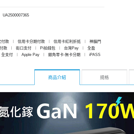
︱
UA2500007365
次付款
︱
信用卡分期付款
︱
信用卡紅利折抵
︱
神腦門
y付款
︱
街口支付
︱
Pi拍錢包
︱
台灣Pay
︱
全盈
全支付
︱
Apple Pay
︱
銀角零卡-無卡分期
︱
iPASS
商品介紹
規格