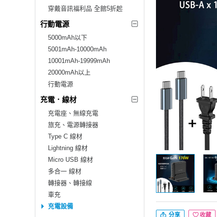
穿戴音訊福利品 全館5折起
行動電源
5000mAh以下
5001mAh-10000mAh
10001mAh-19999mAh
20000mAh以上
行動電源
充電．線材
充電座、無線充電
旅充、電源轉接器
Type C 線材
Lightning 線材
Micro USB 線材
多合一 線材
轉接器、轉接線
車充
充電設備
分享
收藏