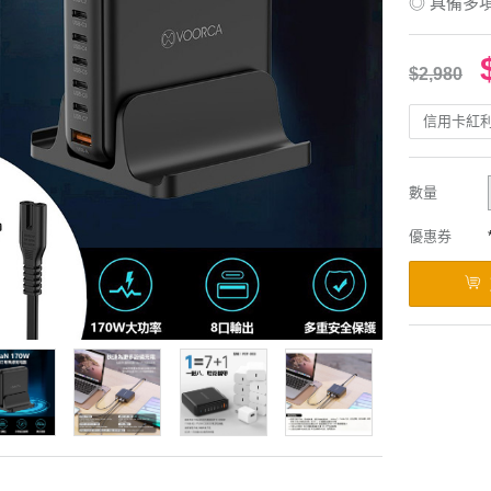
◎ 具備多
$2,980
信用卡紅
數量
優惠券