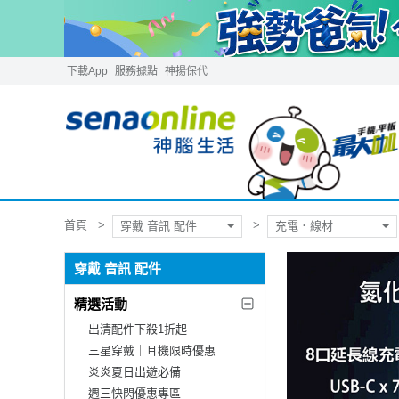
下載App
服務據點
神揚保代
首頁
穿戴 音訊 配件
充電．線材
穿戴 音訊 配件
精選活動
出清配件下殺1折起
三星穿戴｜耳機限時優惠
炎炎夏日出遊必備
週三快閃優惠專區