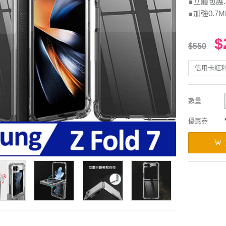
∎立體包護
∎加強0.7
$
$550
信用卡紅
數量
優惠券