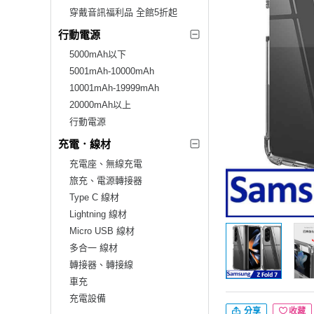
穿戴音訊福利品 全館5折起
行動電源
5000mAh以下
5001mAh-10000mAh
10001mAh-19999mAh
20000mAh以上
行動電源
充電．線材
充電座、無線充電
旅充、電源轉接器
Type C 線材
Lightning 線材
Micro USB 線材
多合一 線材
轉接器、轉接線
車充
充電設備
分享
收藏