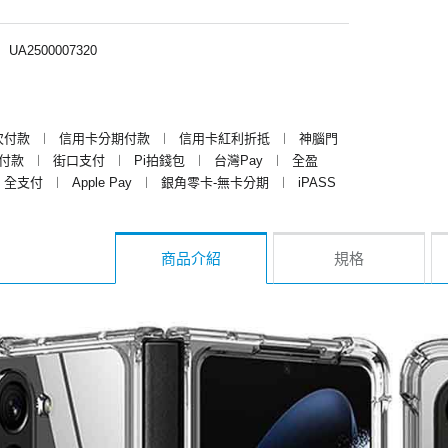
︱
UA2500007320
次付款
︱
信用卡分期付款
︱
信用卡紅利折抵
︱
神腦門
y付款
︱
街口支付
︱
Pi拍錢包
︱
台灣Pay
︱
全盈
全支付
︱
Apple Pay
︱
銀角零卡-無卡分期
︱
iPASS
商品介紹
規格