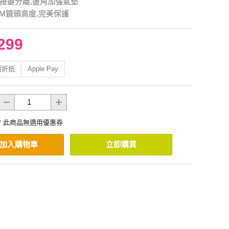
.按鍵分離,邊角加強氣墊
MM鏡頭高度,完美保護
299
利折抵
Apple Pay
* 此商品無適用優惠券
加入購物車
立即購買