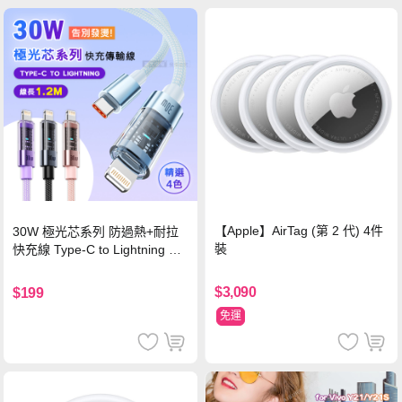
【Apple】AirTag (第 2 代) 4件
30W 極光芯系列 防過熱+耐拉
裝
快充線 Type-C to Lightning 傳
輸充電線(1.2M)黑色
$3,090
$199
免運