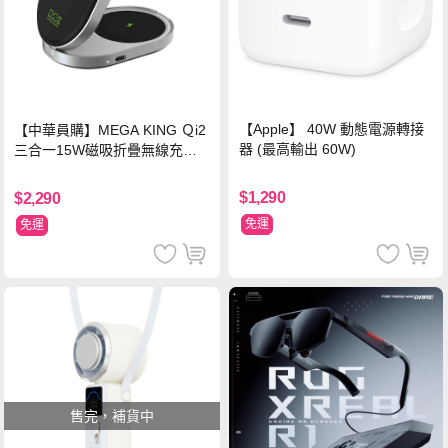
【Apple】 40W 動態電源轉接
【中華員購】MEGA KING Ｑi2
器 (最高輸出 60W)
三合一15W磁吸折疊無線充電
支架 黑
$1,290
$2,290
免運
免運
售完，補貨中