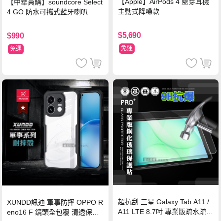
【Apple】AirPods 4 藍芽耳機
【中華員購】soundcore Select
主動式降噪款
4 GO 防水可攜式藍牙喇叭
$5,690
$990
免運
免運
超抗刮 三星 Galaxy Tab A11 /
XUNDD訊迪 軍事防摔 OPPO R
A11 LTE 8.7吋 專業版疏水疏油
eno16 F 鏡頭全包覆 清透保護