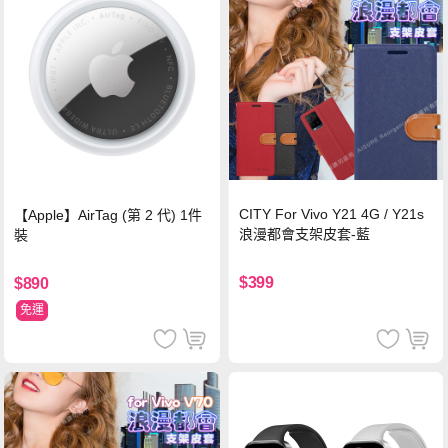
CITY For Vivo Y21 4G / Y21s
【Apple】AirTag (第 2 代) 1件
浪漫都會支架皮套-藍
裝
$399
$890
免運