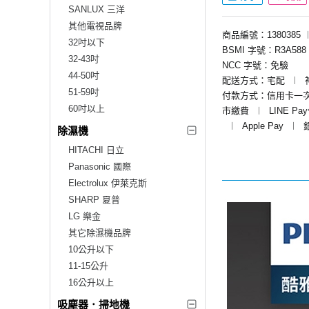
SANLUX 三洋
其他電視品牌
商品編號：1380385
32吋以下
BSMI 字號：R3A588
32-43吋
NCC 字號：免驗
44-50吋
配送方式：宅配
︱
51-59吋
付款方式：信用卡一
60吋以上
市繳費
︱
LINE Pa
︱
Apple Pay
︱
除濕機
HITACHI 日立
Panasonic 國際
Electrolux 伊萊克斯
SHARP 夏普
LG 樂金
其它除濕機品牌
10公升以下
11-15公升
16公升以上
吸塵器．掃地機