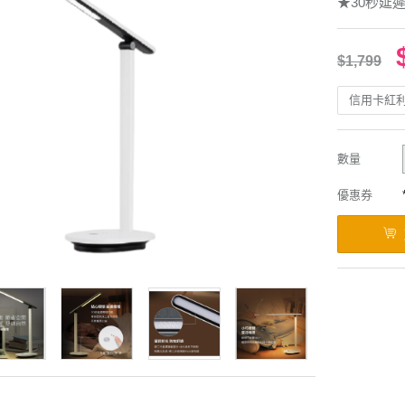
★30秒延
$1,799
信用卡紅
數量
優惠券