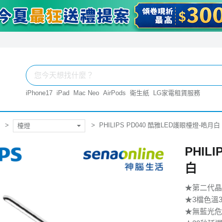
iPhone17
iPad
Mac Neo
AirPods
衛生紙
LG家電租賃服務
PHILIPS PD040 酷雅LED護眼檯燈-皓月白
檯燈
PHIL
白
★第二代晶
★3檔色溫300
★無藍光危