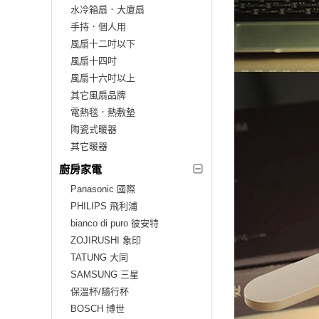
水冷箱扇．大廈扇
手持．個人用
風扇十二吋以下
風扇十四吋
風扇十六吋以上
其它風扇品牌
電熱毯．熱敷墊
陶瓷式暖器
其它暖器
廚房家電
Panasonic 國際
PHILIPS 飛利浦
bianco di puro 彼安特
ZOJIRUSHI 象印
TATUNG 大同
SAMSUNG 三星
保溫杯/隨行杯
BOSCH 博世