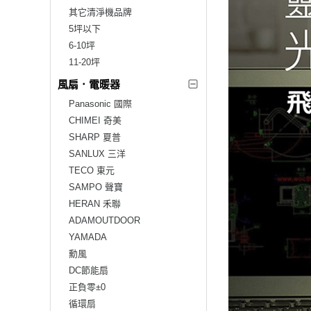
其它清淨機品牌
5坪以下
6-10坪
11-20坪
風扇．電暖器
Panasonic 國際
CHIMEI 奇美
SHARP 夏普
SANLUX 三洋
TECO 東元
SAMPO 聲寶
HERAN 禾聯
ADAMOUTDOOR
YAMADA
勳風
DC節能扇
正負零±0
循環扇