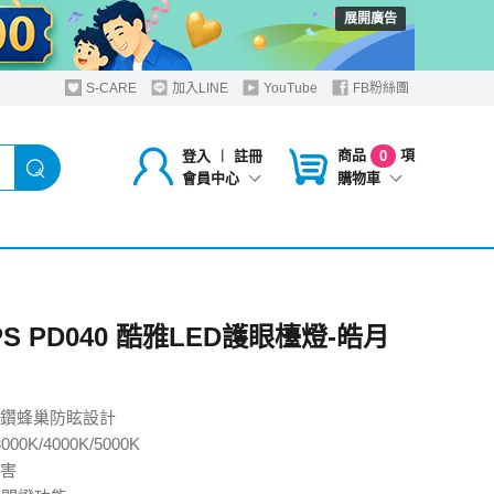
展開廣告
S-CARE
加入LINE
YouTube
FB粉絲團
商品
項
登入
︱
註冊
0
購物車
會員中心
IPS PD040 酷雅LED護眼檯燈-皓月
鑽蜂巢防眩設計
0K/4000K/5000K
害