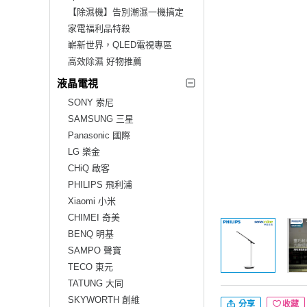
【除濕機】告別潮濕一機搞定
家電福利品特殺
嶄新世界，QLED電視專區
高效除濕 好物推薦
液晶電視
SONY 索尼
SAMSUNG 三星
Panasonic 國際
LG 樂金
CHiQ 啟客
PHILIPS 飛利浦
Xiaomi 小米
CHIMEI 奇美
BENQ 明基
SAMPO 聲寶
TECO 東元
TATUNG 大同
SKYWORTH 創維
分享
收藏