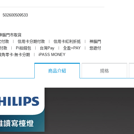
︱
502600509533
神腦門市取貨
次付款
︱
信用卡分期付款
︱
信用卡紅利折抵
︱
神腦門
y付款
︱
Pi拍錢包
︱
台灣Pay
︱
全盈+PAY
︱
悠遊付
銀角零卡-無卡分期
︱
iPASS MONEY
商品介紹
規格