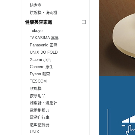
快煮壺
烘碗機．洗碗機
健康美容家電
Tokuyo
TAKASIMA 高島
Panasonic 國際
UNIX DO FOLD
Xiaomi 小米
Concern 康生
Dyson 戴森
TESCOM
吹風機
按摩用品
體重計．體脂計
電動刮鬍刀
電動自行車
造型整髮器
UNIX