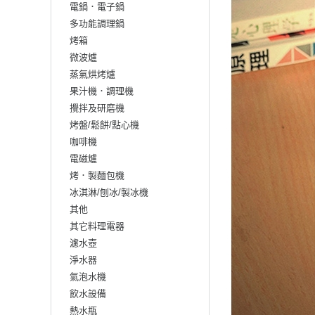
電鍋．電子鍋
多功能調理鍋
烤箱
微波爐
蒸氣烘烤爐
果汁機．調理機
攪拌及研磨機
烤盤/鬆餅/點心機
咖啡機
電磁爐
烤．製麵包機
冰淇淋/刨冰/製冰機
其他
其它料理電器
濾水壺
淨水器
氣泡水機
飲水設備
熱水瓶