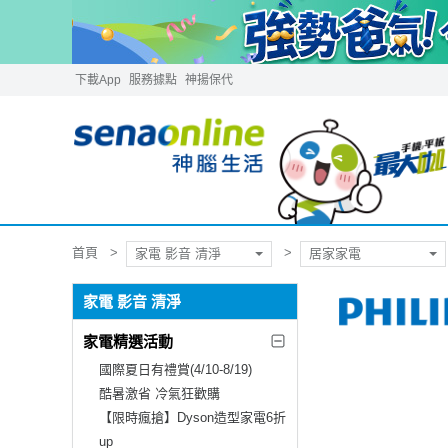
下載App
服務據點
神揚保代
首頁
家電 影音 清淨
居家家電
家電 影音 清淨
家電精選活動
國際夏日有禮賞(4/10-8/19)
酷暑激省 冷氣狂歡購
【限時瘋搶】Dyson造型家電6折
up