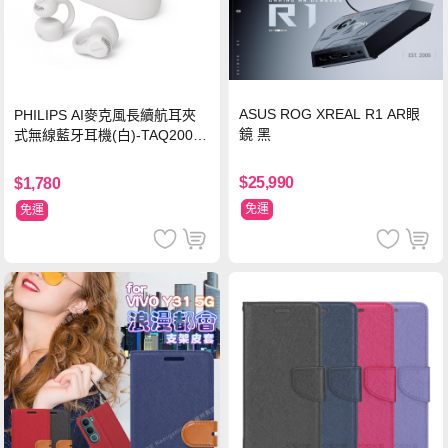
ASUS ROG XREAL R1 AR眼
PHILIPS AI麥克風長續航耳夾
鏡 黑
式無線藍牙耳機(白)-TAQ2000
WT
$25,990
$1,780
免運
免運