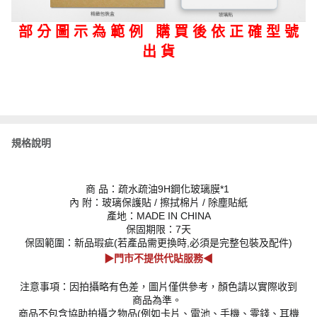
部 分 圖 示 為 範 例 購 買 後 依 正 確 型 號
出 貨
規格說明
商 品：疏水疏油9H鋼化玻璃膜*1
內 附：玻璃保護貼 / 擦拭棉片 / 除塵貼紙
產地：MADE IN CHINA
保固期限：7天
保固範圍：新品瑕疵(若產品需更換時,必須是完整包裝及配件)
▶門市不提供代貼服務◀
注意事項：因拍攝略有色差，圖片僅供參考，顏色請以實際收到
商品為準。
商品不包含協助拍攝之物品(例如卡片、電池、手機、零錢、耳機