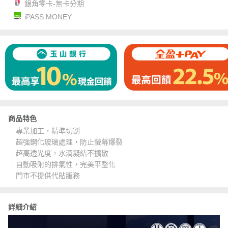
銀角零卡-無卡分期
iPASS MONEY
商品特色
‧ 專業加工，精準切割
‧ 超強鋼化玻璃處理，防止螢幕爆裂
‧ 超高透光度，水滴凝結不擴散
‧ 自動吸附的排氣性，完美平整化
‧ 門市不提供代貼服務
詳細介紹