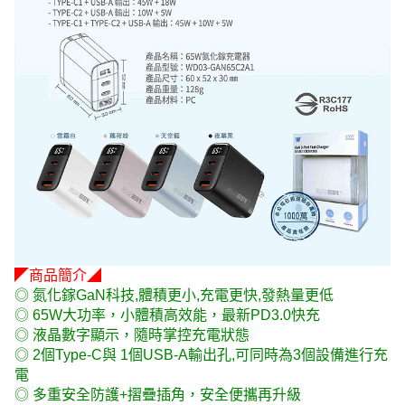
◤商品簡介◢
◎ 氮化鎵GaN科技,體積更小,充電更快,發熱量更低
◎ 65W大功率，小體積高效能，最新PD3.0快充
◎ 液晶數字顯示，隨時掌控充電狀態
◎ 2個Type-C與 1個USB-A輸出孔,可同時為3個設備進行充
電
◎ 多重安全防護+摺疊插角，安全便攜再升級