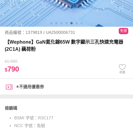
免運
商品編號：1379819 | UA2500006731
【Wephone】GaN氮化鎵65W 數字顯示三孔快速充電器
(2C1A) 藕荷粉
1,980
$
790
$
收藏
※不適用優惠券
檢驗碼
BSMI 字號：
R3C177
NCC 字號：
免驗