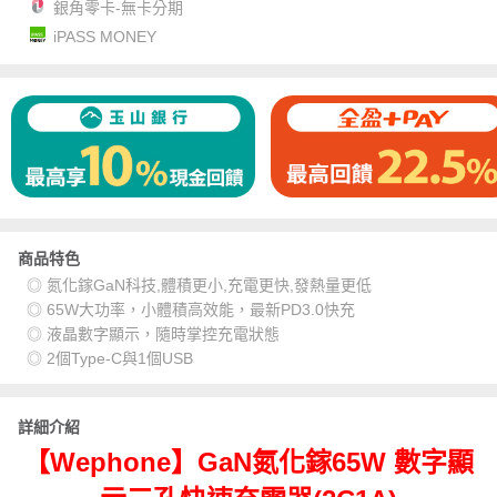
銀角零卡-無卡分期
iPASS MONEY
商品特色
◎ 氮化鎵GaN科技,體積更小,充電更快,發熱量更低
◎ 65W大功率，小體積高效能，最新PD3.0快充
◎ 液晶數字顯示，隨時掌控充電狀態
◎ 2個Type-C與1個USB
詳細介紹
【Wephone】GaN氮化鎵65W 數字顯