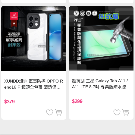
超抗刮 三星 Galaxy Tab A11 /
XUNDD訊迪 軍事防摔 OPPO R
A11 LTE 8.7吋 專業版疏水疏油
eno16 F 鏡頭全包覆 清透保護
9H鋼化玻璃膜 平板玻璃貼
殼 手機殼(夜幕黑)
$299
$379