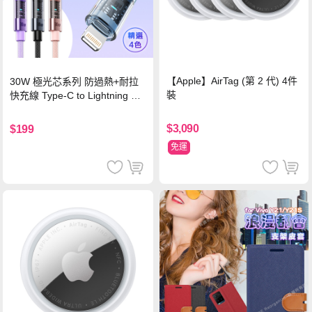
【Apple】AirTag (第 2 代) 4件
30W 極光芯系列 防過熱+耐拉
裝
快充線 Type-C to Lightning 傳
輸充電線(1.2M)黑色
$3,090
$199
免運