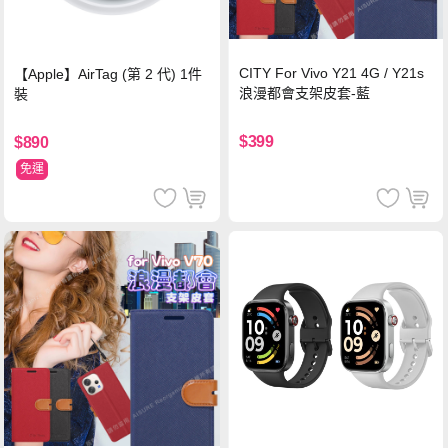
CITY For Vivo Y21 4G / Y21s
【Apple】AirTag (第 2 代) 1件
浪漫都會支架皮套-藍
裝
$399
$890
免運