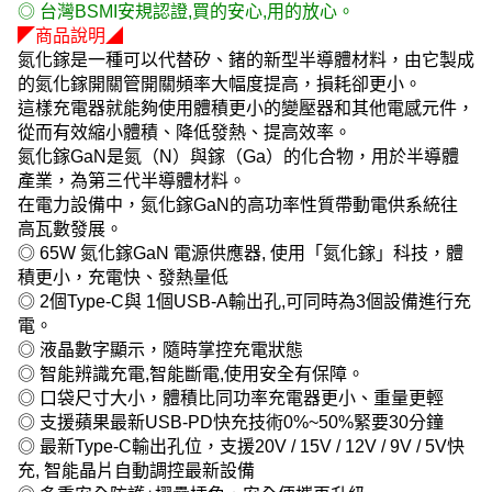
◎ 台灣BSMI安規認證,買的安心,用的放心。
◤商品說明◢
氮化鎵是一種可以代替矽、鍺的新型半導體材料，由它製成
的氮化鎵開關管開關頻率大幅度提高，損耗卻更小。
這樣充電器就能夠使用體積更小的變壓器和其他電感元件，
從而有效縮小體積、降低發熱、提高效率。
氮化鎵GaN是氮（N）與鎵（Ga）的化合物，用於半導體
產業，為第三代半導體材料。
在電力設備中，氮化鎵GaN的高功率性質帶動電供系統往
高瓦數發展。
◎ 65W 氮化鎵GaN 電源供應器, 使用「氮化鎵」科技，體
積更小，充電快、發熱量低
◎ 2個Type-C與 1個USB-A輸出孔,可同時為3個設備進行充
電。
◎ 液晶數字顯示，隨時掌控充電狀態
◎ 智能辨識充電,智能斷電,使用安全有保障。
◎ 口袋尺寸大小，體積比同功率充電器更小、重量更輕
◎ 支援蘋果最新USB-PD快充技術0%~50%緊要30分鐘
◎ 最新Type-C輸出孔位，支援20V / 15V / 12V / 9V / 5V快
充, 智能晶片自動調控最新設備