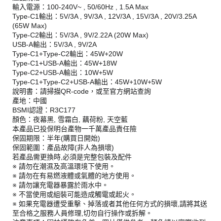
輸入電源：100-240V~ , 50/60Hz , 1.5A Max
Type-C1輸出：5V/3A , 9V/3A , 12V/3A , 15V/3A , 20V/3.25A
(65W Max)
Type-C2輸出：5V/3A , 9V/2.22A (20W Max)
USB-A輸出：5V/3A , 9V/2A
Type-C1+Type-C2輸出：45W+20W
Type-C1+USB-A輸出：45W+18W
Type-C2+USB-A輸出：10W+5W
Type-C1+Type-C2+USB-A輸出：45W+10W+5W
說明書：請掃描QR-code，或至官方網站查詢
產地：中國
BSMI認證：R3C177
顏色：夜幕黑, 雪霜白, 藕荷粉, 天空藍
本產品已投保明台產物一千萬產品責任險
保固期限：半年(購買日開始)
保固範圍：產品故障(非人為損壞)
若產品需更換時,必須是完整包裝及配件
※ 請勿在潮濕及高溫環境下使用。
※ 請勿在有易燃液體或氣體的地方使用。
※ 請勿讓充電器暴露於雨水中。
※ 不當使用或組裝可能造成觸電或起火。
※ 如果充電器遭受重擊、掉落或者其他任何方式的損壞,請將其送
至合格之服務人員修理,切勿自行操作或拆解。