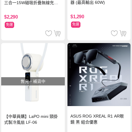
器 (最高輸出 60W)
三合一15W磁吸折疊無線充電
支架 黑
$1,290
$2,290
免運
免運
售完，補貨中
ASUS ROG XREAL R1 AR眼
【中華員購】LaPO mini 頸掛
鏡 黑 組合優惠
式製冷風扇 LF-06