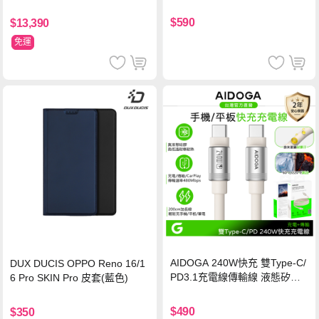
玻璃貼 0.5mm極窄邊框 防指紋
保護貼
$590
$13,390
免運
AIDOGA 240W快充 雙Type-C/
DUX DUCIS OPPO Reno 16/1
PD3.1充電線傳輸線 液態矽膠
6 Pro SKIN Pro 皮套(藍色)
硅膠 2M 支援iPhone17/安卓/手
機/平板/筆電
$490
$350