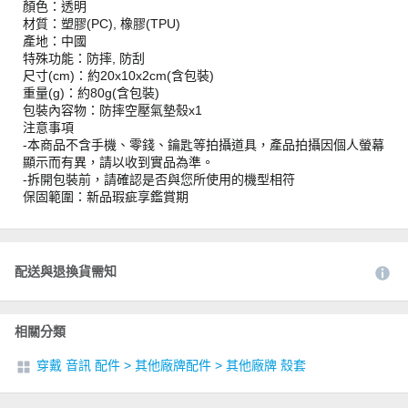
顏色：透明
材質：塑膠(PC), 橡膠(TPU)
產地：中國
特殊功能：防摔, 防刮
尺寸(cm)：約20x10x2cm(含包裝)
重量(g)：約80g(含包裝)
包裝內容物：防摔空壓氣墊殼x1
注意事項
-本商品不含手機、零錢、鑰匙等拍攝道具，產品拍攝因個人螢幕
顯示而有異，請以收到實品為準。
-拆開包裝前，請確認是否與您所使用的機型相符
保固範圍：新品瑕疵享鑑賞期
配送與退換貨需知
相關分類
穿戴 音訊 配件
>
其他廠牌配件
>
其他廠牌 殼套