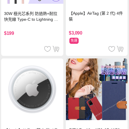
【Apple】AirTag (第 2 代) 4件
30W 極光芯系列 防過熱+耐拉
裝
快充線 Type-C to Lightning 傳
輸充電線(1.2M)黑色
$3,090
$199
免運