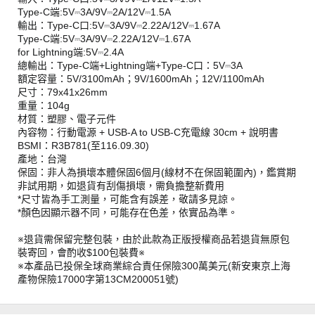
Type-C端:5V⎓3A/9V⎓2A/12V⎓1.5A
輸出：Type-C口:5V⎓3A/9V⎓2.22A/12V⎓1.67A
Type-C端:5V⎓3A/9V⎓2.22A/12V⎓1.67A
for Lightning端:5V⎓2.4A
總輸出：Type-C端+Lightning端+Type-C口：5V⎓3A
額定容量：5V/3100mAh；9V/1600mAh；12V/1100mAh
尺寸：79x41x26mm
重量：104g
材質：塑膠、電子元件
內容物：行動電源 + USB-A to USB-C充電線 30cm + 說明書
BSMI：R3B781(至116.09.30)
產地：台灣
保固：非人為損壞本體保固6個月(線材不在保固範圍內)，鑑賞期
非試用期，如退貨有刮傷損壞，需負擔整新費用
*尺寸皆為手工測量，可能含有誤差，敬請多見諒。
*顏色因顯示器不同，可能存在色差，依實品為準。
※退貨需保留完整包裝，由於此款為正版授權商品若退貨無原包
裝寄回，會酌收$100包裝費※
※本產品已投保全球商業綜合責任保險300萬美元(新安東京上海
產物保險17000字第13CM200051號)