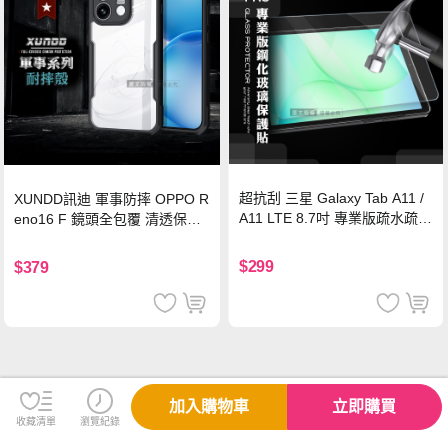
超抗刮 三星 Galaxy Tab A11 /
XUNDD訊迪 軍事防摔 OPPO R
A11 LTE 8.7吋 專業版疏水疏油
eno16 F 鏡頭全包覆 清透保護
9H鋼化玻璃膜 平板玻璃貼
殼 手機殼(夜幕黑)
$299
$379
加入購物車
立即購買
收藏清單
瀏覽紀錄