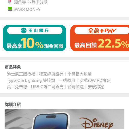
銀角零卡-無卡分期
iPASS MONEY
商品特色
迪士尼正版授權｜獨家經典設計｜小體積大能量
Type-C & Lightning 雙接頭｜一機兩用｜支援20W PD快充
真．免帶線｜USB-C端口可直充｜台灣製造｜安規認證
詳細介紹