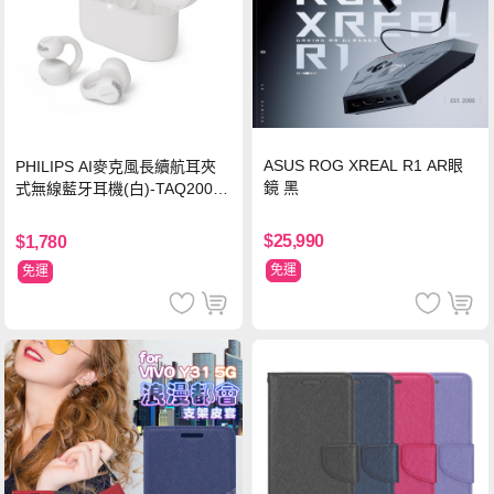
ASUS ROG XREAL R1 AR眼
PHILIPS AI麥克風長續航耳夾
鏡 黑
式無線藍牙耳機(白)-TAQ2000
WT
$25,990
$1,780
免運
免運