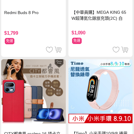
【中華員購】MEGA KING 65
Redmi Buds 8 Pro
W超薄氮化鎵旅充頭(2C) 白
$1,090
$1,799
免運
免運
【Timo】小米手環10/9/8 通用
CITY都會風 realme 16 插卡立