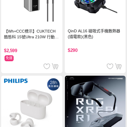
QinD AL16 磁吸式手機散熱器
【Wh+CCC標示】CUKTECH
(插電款)(黑色)
酷態科 15號Ultra 210W 行動電
源 20000mAh (PB200U) -灰色
$290
$2,599
免運