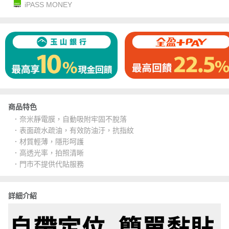
iPASS MONEY
商品特色
．奈米靜電膜，自動吸附牢固不脫落
．表面疏水疏油，有效防油汙，抗指紋
．材質輕薄，隱形呵護
．高透光率，拍照清晰
．門市不提供代貼服務
詳細介紹