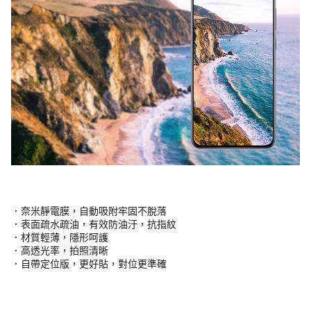
．奈米靜電膜，自動吸附牢固不脫落
．表面疏水疏油，有效防油汙，抗指紋
．材質輕薄，隱形呵護
．高透光率，拍照清晰
．自帶定位版，更好貼，對位更準確