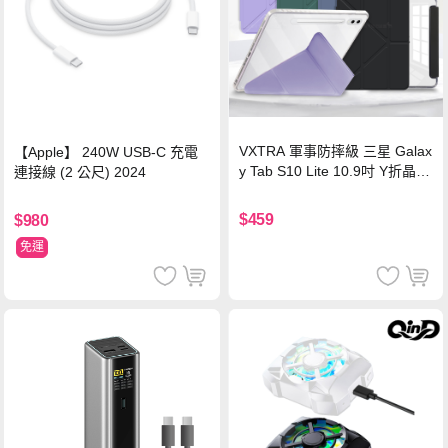
VXTRA 軍事防摔級 三星 Galax
【Apple】 240W USB-C 充電
y Tab S10 Lite 10.9吋 Y折晶透
連接線 (2 公尺) 2024
背蓋立架皮套 含筆槽(經典黑)
$459
$980
免運