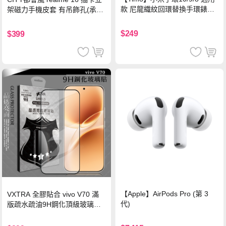
款 尼龍織紋回環替換手環錶帶-
架磁力手機皮套 有吊飾孔(承諾
珍珠粉
黑)
$249
$399
【Apple】AirPods Pro (第 3
VXTRA 全膠貼合 vivo V70 滿
代)
版疏水疏油9H鋼化頂級玻璃貼
保護貼(黑)