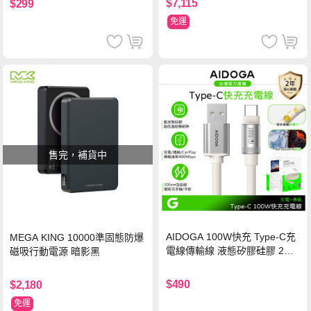
$7,115
$299
免運
售完，補貨中
AIDOGA 100W快充 Type-C充
MEGA KING 10000準固態防爆
電線傳輸線 液態矽膠硅膠 2M
磁吸行動電源 暗影黑
支援iPhone17/安卓/手機/平板
$490
$2,180
免運