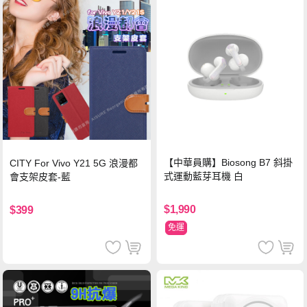
【中華員購】Biosong B7 斜掛
CITY For Vivo Y21 5G 浪漫都
式運動藍芽耳機 白
會支架皮套-藍
$1,990
$399
免運