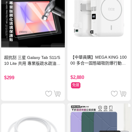
【中華員購】MEGA KING 100
超抗刮 三星 Galaxy Tab S11/S
00 多合一固態磁吸防爆行動電
10 Lite 共用 專業版疏水疏油9H
源 冰曜白
鋼化玻璃膜 平板玻璃貼
$2,880
$299
免運