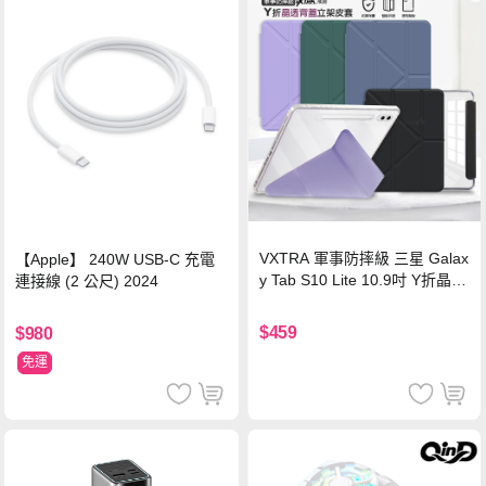
VXTRA 軍事防摔級 三星 Galax
【Apple】 240W USB-C 充電
y Tab S10 Lite 10.9吋 Y折晶透
連接線 (2 公尺) 2024
背蓋立架皮套 含筆槽(經典黑)
$459
$980
免運