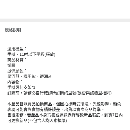
規格說明
適用機型：
手機、11吋以下平板(橫放)
商品材質：
塑膠
提供顏色：
星河藍、機甲紫、鹽湖灰
內容物：
手機幾何支架*1
訂購前，請務必自行確認所訂購的型號(是否與該機型相同)
本產品皆以實品拍攝商品，但因拍攝時受環境、光線影響，顏色
表現可能會與實物有稍許誤差，出貨以實際商品為準。
售後服務 : 若產品本身瑕疵或運送過程導致新品瑕疵，到貨7日內
可更換新品(不包含人為因素損壞)