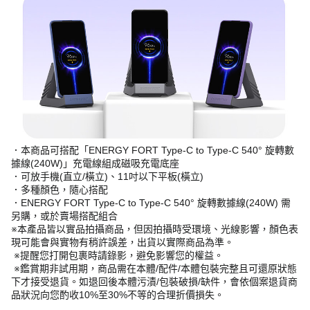
．本商品可搭配「ENERGY FORT Type-C to Type-C 540° 旋轉數
據線(240W)」充電線組成磁吸充電底座
．可放手機(直立/橫立)、11吋以下平板(橫立)
．多種顏色，隨心搭配
．ENERGY FORT Type-C to Type-C 540° 旋轉數據線(240W) 需
另購，或於賣場搭配組合
※本產品皆以實品拍攝商品，但因拍攝時受環境、光線影響，顏色表
現可能會與實物有稍許誤差，出貨以實際商品為準。
※提醒您打開包裹時請錄影，避免影響您的權益。
※鑑賞期非試用期，商品需在本體/配件/本體包裝完整且可還原狀態
下才接受退貨。如退回後本體污漬/包裝破損/缺件，會依個案退貨商
品狀況向您酌收10%至30%不等的合理折價損失。