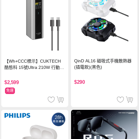
QinD AL16 磁吸式手機散熱器
【Wh+CCC標示】CUKTECH
(插電款)(黑色)
酷態科 15號Ultra 210W 行動電
源 20000mAh (PB200U) -灰色
$290
$2,599
免運