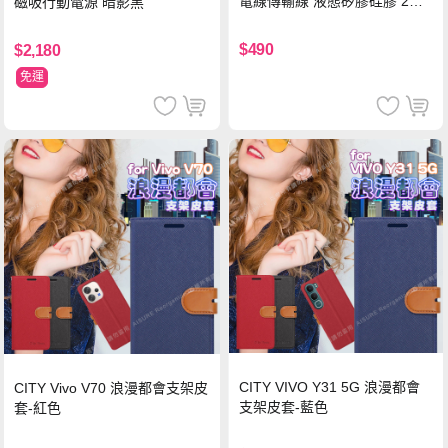
電線傳輸線 液態矽膠硅膠 2M
磁吸行動電源 暗影黑
支援iPhone17/安卓/手機/平板
$490
$2,180
免運
CITY VIVO Y31 5G 浪漫都會
CITY Vivo V70 浪漫都會支架皮
支架皮套-藍色
套-紅色