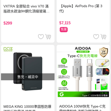
【Apple】AirPods Pro (第 3
VXTRA 全膠貼合 vivo V70 滿
代)
版疏水疏油9H鋼化頂級玻璃貼
保護貼(黑)
$7,115
$299
免運
售完，補貨中
AIDOGA 100W快充 Type-C充
MEGA KING 10000準固態防爆