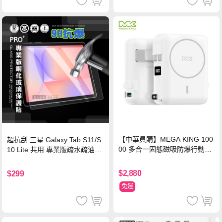
【中華員購】MEGA KING 100
超抗刮 三星 Galaxy Tab S11/S
00 多合一固態磁吸防爆行動電
10 Lite 共用 專業版疏水疏油9H
源 冰曜白
鋼化玻璃膜 平板玻璃貼
$2,880
$299
免運