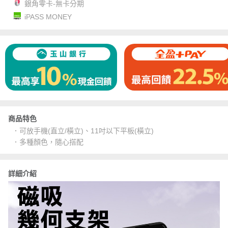
銀角零卡-無卡分期
iPASS MONEY
商品特色
．可放手機(直立/橫立)、11吋以下平板(橫立)
．多種顏色，隨心搭配
詳細介紹