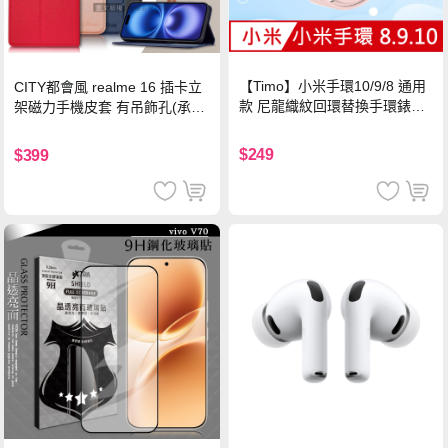
【Timo】小米手環10/9/8 通用
CITY都會風 realme 16 插卡立
款 尼龍織紋回環替換手環錶帶-
架磁力手機皮套 有吊飾孔(承諾
珍珠粉
黑)
$249
$399