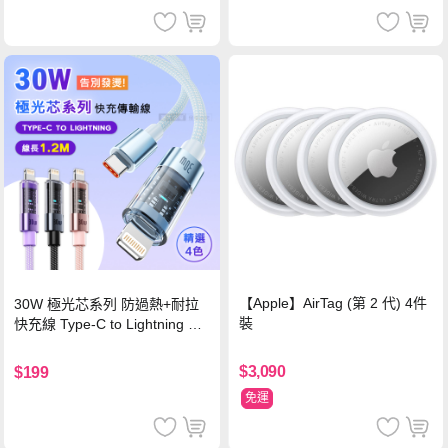
【Apple】AirTag (第 2 代) 4件
30W 極光芯系列 防過熱+耐拉
裝
快充線 Type-C to Lightning 傳
輸充電線(1.2M)黑色
$3,090
$199
免運