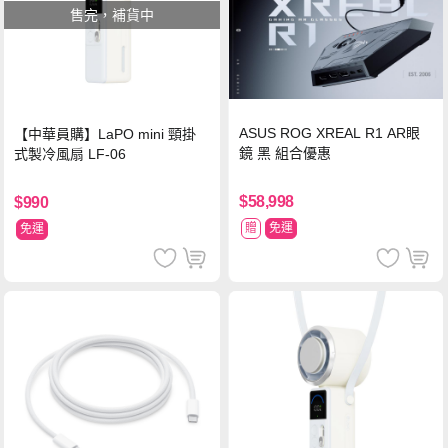
售完，補貨中
ASUS ROG XREAL R1 AR眼
【中華員購】LaPO mini 頸掛
鏡 黑 組合優惠
式製冷風扇 LF-06
$58,998
$990
贈
免運
免運