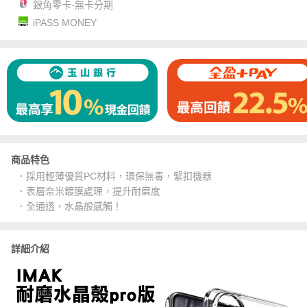
銀角零卡-無卡分期
iPASS MONEY
商品特色
．採用輕薄優質PC材料，環保無毒，緊扣機器
．表層奈米鍍膜處理，提升耐磨度
．全通透，水晶般感觸！
詳細介紹