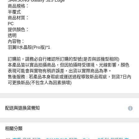
商品規格：
半覆式
商品材質：
PC
提供顏色：
透明
內容物：
羽翼II水晶殼(Pro版)*1
訂購前，請務必自行確認所訂購的型號(是否與該機型相同)
本產品皆以實品拍攝商品，但因拍攝時受環境、光線影響，顏色
表現可能會與實物有稍許誤差，出貨以實際商品為準。
售後服務 : 若產品本身瑕疵或運送過程導致新品瑕疵，到貨7日內
可更換新品(不包含人為因素損壞)
配送與退換貨需知
相關分類