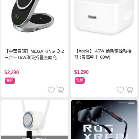
【Apple】 40W 動態電源轉接
【中華員購】MEGA KING Ｑi2
器 (最高輸出 60W)
三合一15W磁吸折疊無線充電
支架 黑
$1,290
$2,290
免運
免運