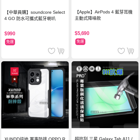
【Apple】AirPods 4 藍芽耳機
【中華員購】soundcore Select
主動式降噪款
4 GO 防水可攜式藍牙喇叭
$5,690
$990
免運
免運
超抗刮 三星 Galaxy Tab A11 /
XUNDD訊迪 軍事防摔 OPPO R