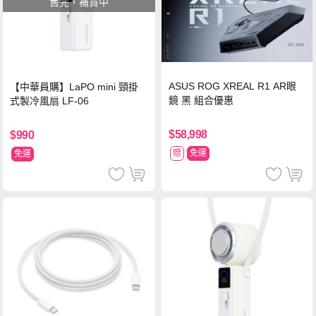
售完，補貨中
ASUS ROG XREAL R1 AR眼
【中華員購】LaPO mini 頸掛
鏡 黑 組合優惠
式製冷風扇 LF-06
$58,998
$990
贈
免運
免運