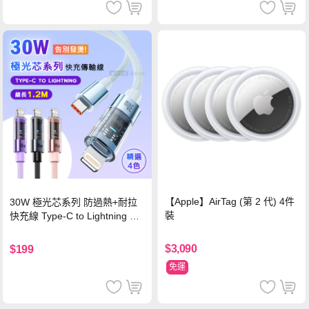
【Apple】AirTag (第 2 代) 4件
30W 極光芯系列 防過熱+耐拉
裝
快充線 Type-C to Lightning 傳
輸充電線(1.2M)黑色
$3,090
$199
免運