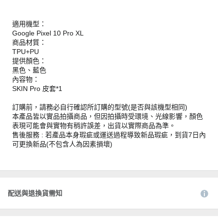
適用機型：
Google Pixel 10 Pro XL
商品材質：
TPU+PU
提供顏色：
黑色、藍色
內容物：
SKIN Pro 皮套*1
訂購前，請務必自行確認所訂購的型號(是否與該機型相同)
本產品皆以實品拍攝商品，但因拍攝時受環境、光線影響，顏色
表現可能會與實物有稍許誤差，出貨以實際商品為準。
售後服務 : 若產品本身瑕疵或運送過程導致新品瑕疵，到貨7日內
可更換新品(不包含人為因素損壞)
配送與退換貨需知