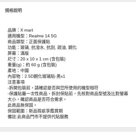
規格說明
品牌：X mart
適用機型：Realme 14 5G
商品類型：正面保護貼
功能：玻璃, 抗潑水, 抗刮, 疏油, 鋼化
屏幕：滿版
尺寸：20 x 10 x 1 cm (含包裝)
重量(g)：約 60 g (含包裝)
產地：中國
內容物：2.5D鋼化玻璃貼-黑x1
注意事項
-拆開包裝前，請確認是否與您所使用的機型相符
-保護貼屬一次性商品，拆封保貼前，先核對商品型號及比對螢幕
大小，確認商品是否符合需求。
此商品無保固。
保固範圍：新品瑕疵享鑑賞期
備註:此商品門市不提供代貼服務