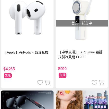
售完，補貨中
【中華員購】LaPO mini 頸掛
【Apple】AirPods 4 藍芽耳機
式製冷風扇 LF-06
$990
$4,265
免運
免運