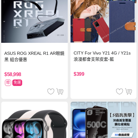
CITY For Vivo Y21 4G / Y21s
ASUS ROG XREAL R1 AR眼鏡
浪漫都會支架皮套-藍
黑 組合優惠
$399
$58,998
贈
免運