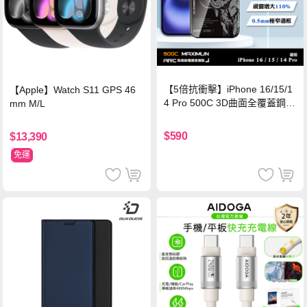
【5倍抗衝擊】iPhone 16/15/1
【Apple】Watch S11 GPS 46
4 Pro 500C 3D曲面全覆蓋鋼化
mm M/L
玻璃貼 0.5mm極窄邊框 防指紋
保護貼
$590
$13,390
免運