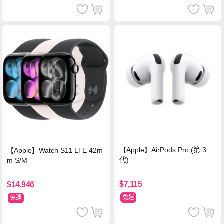
【Apple】AirPods Pro (第 3
【Apple】Watch S11 LTE 42m
代)
m S/M
$7,115
$14,946
免運
免運