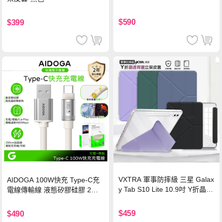
$590
$399
VXTRA 軍事防摔級 三星 Galax
AIDOGA 100W快充 Type-C充
y Tab S10 Lite 10.9吋 Y折晶透
電線傳輸線 液態矽膠硅膠 2M
背蓋立架皮套 含筆槽(經典黑)
支援iPhone17/安卓/手機/平板
$459
$490