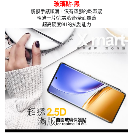
玻璃貼-黑
觸摸手感順滑，沒有塑膠的乾澀感
輕薄一片/完美貼合/全面覆蓋
超高硬度9H的抗刮能力