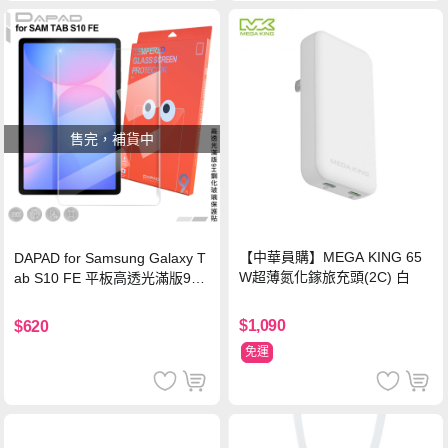
售完，補貨中
【中華員購】MEGA KING 65
DAPAD for Samsung Galaxy T
W超薄氮化鎵旅充頭(2C) 白
ab S10 FE 平板高透光滿版9H
鋼化玻璃保護貼
$1,090
$620
免運