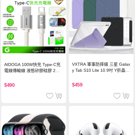
VXTRA 軍事防摔級 三星 Galax
AIDOGA 100W快充 Type-C充
y Tab S10 Lite 10.9吋 Y折晶透
電線傳輸線 液態矽膠硅膠 2M
背蓋立架皮套 含筆槽(經典黑)
支援iPhone17/安卓/手機/平板
$459
$490