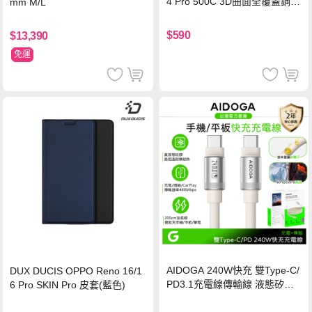
4 Pro 500C 3D曲面全覆蓋鋼化
mm M/L
玻璃貼 0.5mm極窄邊框 防指紋
保護貼
$590
$13,390
免運
AIDOGA 240W快充 雙Type-C/
DUX DUCIS OPPO Reno 16/1
PD3.1充電線傳輸線 液態矽膠
6 Pro SKIN Pro 皮套(藍色)
硅膠 2M 支援iPhone17/安卓/手
機/平板/筆電