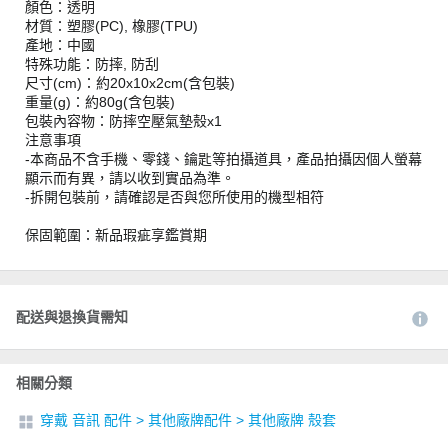
顏色：透明
材質：塑膠(PC), 橡膠(TPU)
產地：中國
特殊功能：防摔, 防刮
尺寸(cm)：約20x10x2cm(含包裝)
重量(g)：約80g(含包裝)
包裝內容物：防摔空壓氣墊殼x1
注意事項
-本商品不含手機、零錢、鑰匙等拍攝道具，產品拍攝因個人螢幕
顯示而有異，請以收到實品為準。
-拆開包裝前，請確認是否與您所使用的機型相符
保固範圍：新品瑕疵享鑑賞期
配送與退換貨需知
相關分類
穿戴 音訊 配件
>
其他廠牌配件
>
其他廠牌 殼套