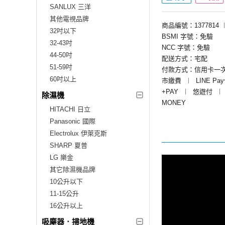
SANLUX 三洋
其他電視品牌
商品編號：1377814
32吋以下
BSMI 字號：免驗
32-43吋
NCC 字號：免驗
44-50吋
配送方式：宅配
51-59吋
付款方式：信用卡一
60吋以上
市繳費
︱
LINE Pa
+PAY
︱
悠遊付
︱
除濕機
MONEY
HITACHI 日立
Panasonic 國際
Electrolux 伊萊克斯
SHARP 夏普
LG 樂金
其它除濕機品牌
10公升以下
11-15公升
16公升以上
吸塵器．掃地機