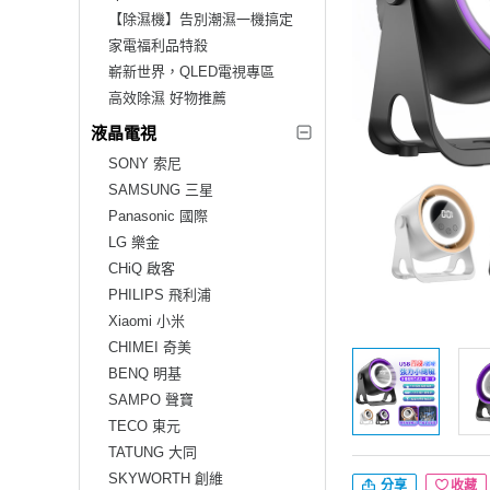
【除濕機】告別潮濕一機搞定
家電福利品特殺
嶄新世界，QLED電視專區
高效除濕 好物推薦
液晶電視
SONY 索尼
SAMSUNG 三星
Panasonic 國際
LG 樂金
CHiQ 啟客
PHILIPS 飛利浦
Xiaomi 小米
CHIMEI 奇美
BENQ 明基
SAMPO 聲寶
TECO 東元
TATUNG 大同
SKYWORTH 創維
分享
收藏