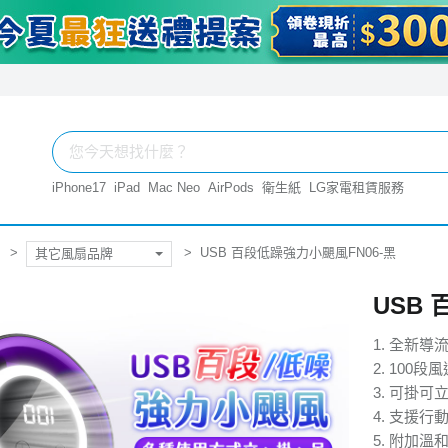
iPhone17
iPad
Mac Neo
AirPods
衛生紙
LG家電租賃服務
USB 百段低躁強力小颶風FN06-黑
其它風扇品牌
USB
1. 全新
2. 100段
3. 可掛可
4. 支援
5. 附加