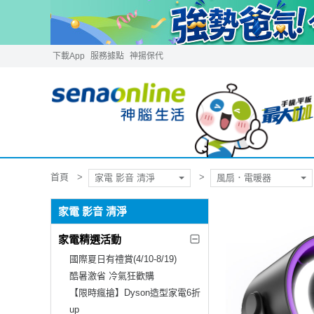
下載App
服務據點
神揚保代
首頁
家電 影音 清淨
風扇．電暖器
家電 影音 清淨
家電精選活動
國際夏日有禮賞(4/10-8/19)
酷暑激省 冷氣狂歡購
【限時瘋搶】Dyson造型家電6折
up