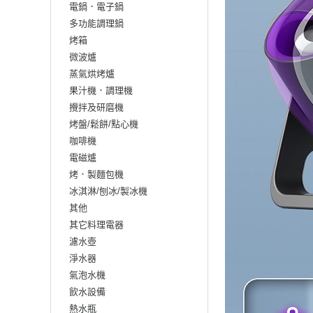
電鍋．電子鍋
多功能調理鍋
烤箱
微波爐
蒸氣烘烤爐
果汁機．調理機
攪拌及研磨機
烤盤/鬆餅/點心機
咖啡機
電磁爐
烤．製麵包機
冰淇淋/刨冰/製冰機
其他
其它料理電器
濾水壺
淨水器
氣泡水機
飲水設備
熱水瓶