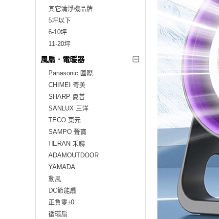
其它清淨機品牌
5坪以下
6-10坪
11-20坪
風扇．電暖器
Panasonic 國際
CHIMEI 奇美
SHARP 夏普
SANLUX 三洋
TECO 東元
SAMPO 聲寶
HERAN 禾聯
ADAMOUTDOOR
YAMADA
勳風
DC節能扇
正負零±0
循環扇