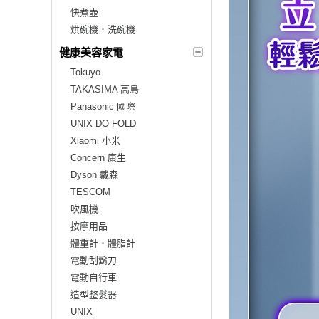
快煮壺
烘碗機．洗碗機
健康美容家電
Tokuyo
TAKASIMA 高島
Panasonic 國際
UNIX DO FOLD
Xiaomi 小米
Concern 康生
Dyson 戴森
TESCOM
吹風機
按摩用品
體重計．體脂計
電動刮鬍刀
電動自行車
造型整髮器
UNIX