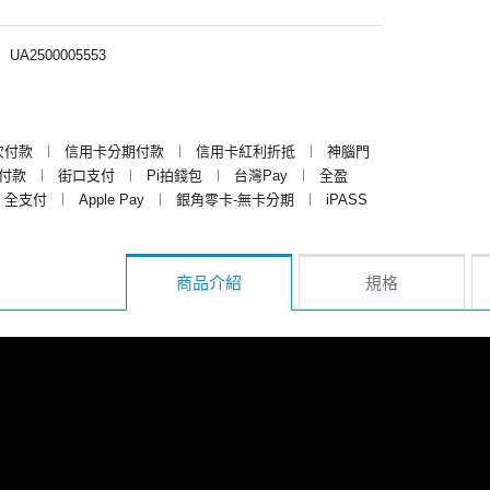
︱
UA2500005553
次付款
︱
信用卡分期付款
︱
信用卡紅利折抵
︱
神腦門
y付款
︱
街口支付
︱
Pi拍錢包
︱
台灣Pay
︱
全盈
全支付
︱
Apple Pay
︱
銀角零卡-無卡分期
︱
iPASS
商品介紹
規格