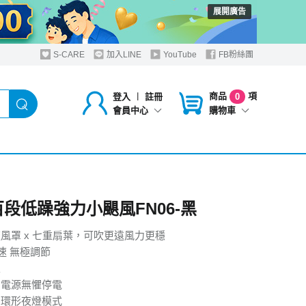
展開廣告
S-CARE
加入LINE
YouTube
FB粉絲團
商品
項
登入
︱
註冊
0
購物車
會員中心
 百段低躁強力小颶風FN06-黑
導流風罩 x 七重扇葉，可吹更遠風力更穩
風速 無極調節
立
行動電源無懼停電
溫和環形夜燈模式