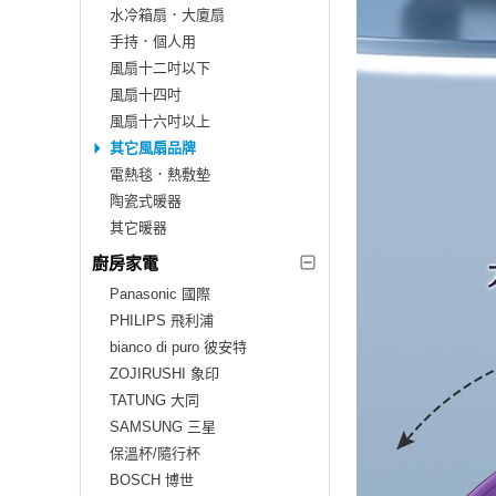
水冷箱扇．大廈扇
手持．個人用
風扇十二吋以下
風扇十四吋
風扇十六吋以上
其它風扇品牌
電熱毯．熱敷墊
陶瓷式暖器
其它暖器
廚房家電
Panasonic 國際
PHILIPS 飛利浦
bianco di puro 彼安特
ZOJIRUSHI 象印
TATUNG 大同
SAMSUNG 三星
保溫杯/隨行杯
BOSCH 博世