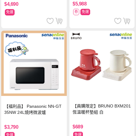
$5,988
$4,690
券
免運
免運
【員購限定】BRUNO BXM201
【福利品】 Panasonic NN-GT
恆溫暖杯墊組 白
35NW 24L燒烤微波爐
$689
$3,790
免運
免運