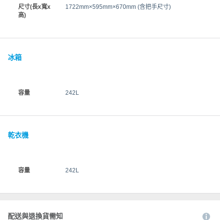
尺寸(長x寬x
1722mm×595mm×670mm (含把手尺寸)
高)
冰箱
容量
242L
乾衣機
容量
242L
配送與退換貨需知