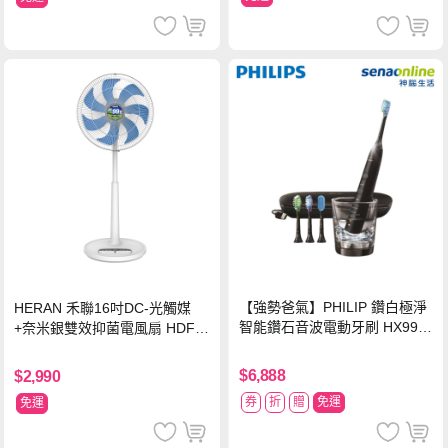
【強勢爸氣】PHILIP 鑽白極淨
HERAN 禾聯16吋DC-光觸媒
智能鑽石音波電動牙刷 HX992
+奈米銀雙效抑菌電風扇 HDF-1
4【贈亮白刷頭】
6AH72B
$6,888
$2,990
券
折
贈
免運
免運