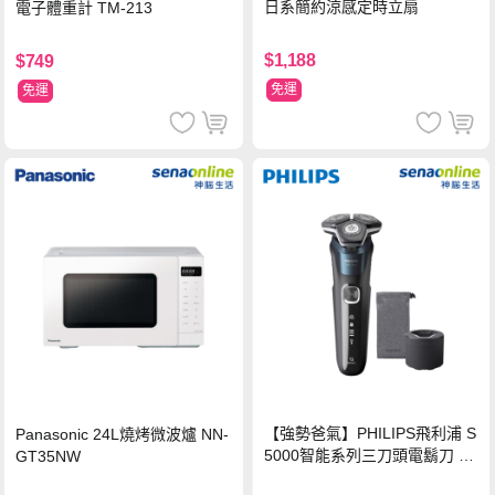
日系簡約涼感定時立扇
電子體重計 TM-213
$1,188
$749
免運
免運
【強勢爸氣】PHILIPS飛利浦 S
Panasonic 24L燒烤微波爐 NN-
5000智能系列三刀頭電鬍刀 S5
GT35NW
889/60