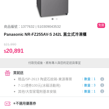
免運
商品編號：1377632 | 510309043532
Panasonic NR-FZ255AV-S 242L 直立式冷凍櫃
21,990
$
20,891
$
付款完成後，將有專人與您約定送貨事宜
買就送
贈品/SP-2613 陶瓷石紋碗-東源專案
數量：1
7-11禮券100元(冰箱活動用)
數量：3
其他/大型家電附基本安裝
數量：1
※不適用優惠券