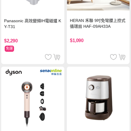
HERAN 禾聯 9吋免彎腰上控式
Panasonic 高效變頻IH電磁爐 K
循環扇 HAF-09AH33A
Y-T31
$1,090
$2,290
免運