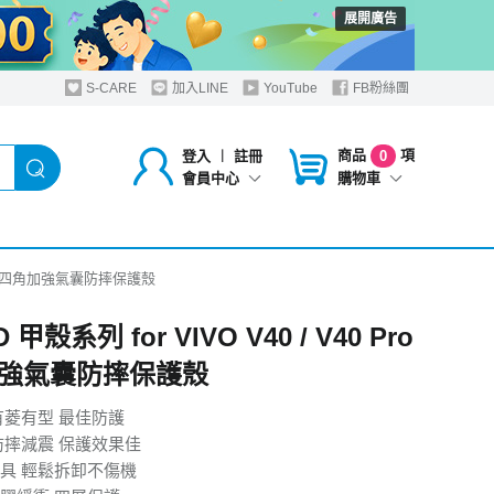
展開廣告
S-CARE
加入LINE
YouTube
FB粉絲團
商品
項
登入
︱
註冊
0
購物車
會員中心
0 Pro 四角加強氣囊防摔保護殼
 甲殼系列 for VIVO V40 / V40 Pro
強氣囊防摔保護殼
有菱有型 最佳防護
防摔減震 保護效果佳
具 輕鬆拆卸不傷機