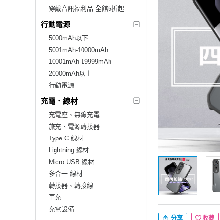
穿戴音訊福利品 全館5折起
行動電源
5000mAh以下
5001mAh-10000mAh
10001mAh-19999mAh
20000mAh以上
行動電源
充電．線材
充電座、無線充電
旅充、電源轉接器
Type C 線材
Lightning 線材
Micro USB 線材
多合一 線材
轉接器、轉接線
車充
充電設備
分享
收藏