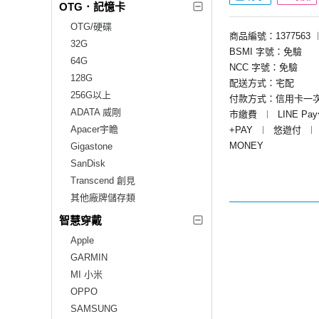
OTG．記憶卡
OTG/硬碟
商品編號：1377563
32G
BSMI 字號：免驗
64G
NCC 字號：免驗
128G
配送方式：宅配
256G以上
付款方式：信用卡一
ADATA 威剛
市繳費
︱
LINE Pa
Apacer宇瞻
+PAY
︱
悠遊付
︱
MONEY
Gigastone
SanDisk
Transcend 創見
其他廠牌儲存類
智慧穿戴
Apple
GARMIN
MI 小米
OPPO
SAMSUNG