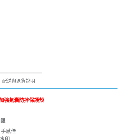
配送與退貨說明
ro 四角加強氣囊防摔保護殼
防護
 手感佳
沾水印