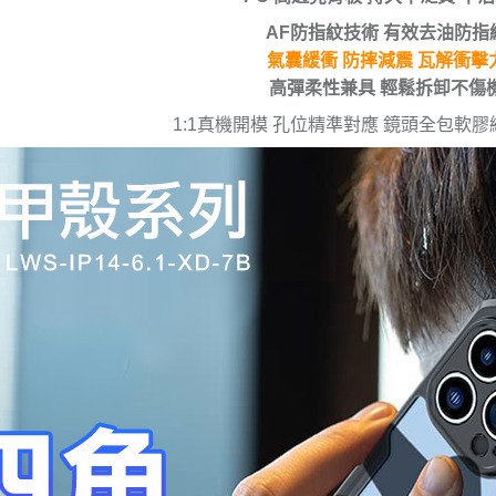
AF防指紋技術 有效去油防指
氣囊緩衝 防摔減震 瓦解衝擊
高彈柔性兼具 輕鬆拆卸不傷
1:1真機開模 孔位精準對應 鏡頭全包軟膠