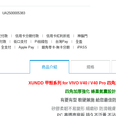
︱
UA2500005383
次付款
︱
信用卡分期付款
︱
信用卡紅利折抵
︱
神腦門
y付款
︱
街口支付
︱
Pi拍錢包
︱
台灣Pay
︱
全盈
全支付
︱
Apple Pay
︱
銀角零卡-無卡分期
︱
iPASS
商品介紹
規格
XUNDD 甲殼系列 for VIVO V40 / V40 P
四角加厚強化 蜂巢氣囊設計
有菱有型 軟硬兼施 給您最佳
矽膠柔韌不易變形 細磨砂 防滑親膚
PC 高透亮背板 持久不泛黃 不