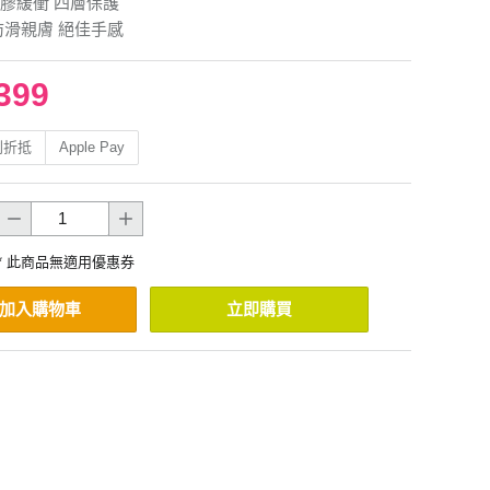
膠緩衝 四層保護
防滑親膚 絕佳手感
399
利折抵
Apple Pay
* 此商品無適用優惠券
加入購物車
立即購買