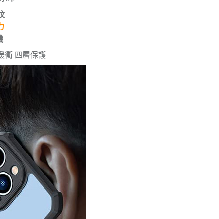
紋
力
機
緩衝 四層保護