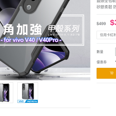
鏡頭全包軟
矽膠柔韌 
$
$499
信用卡紅
數量
優惠券