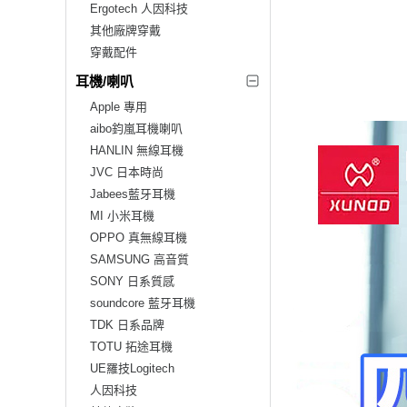
Ergotech 人因科技
其他廠牌穿戴
穿戴配件
耳機/喇叭
Apple 專用
aibo鈞嵐耳機喇叭
HANLIN 無線耳機
JVC 日本時尚
Jabees藍牙耳機
MI 小米耳機
OPPO 真無線耳機
SAMSUNG 高音質
SONY 日系質感
soundcore 藍牙耳機
TDK 日系品牌
TOTU 拓途耳機
UE羅技Logitech
人因科技