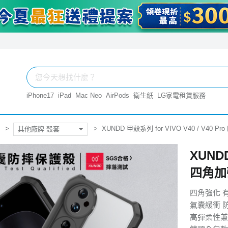
iPhone17
iPad
Mac Neo
AirPods
衛生紙
LG家電租賃服務
XUNDD 甲殼系列 for VIVO V40 / V4
其他廠牌 殼套
XUNDD
四角加
四角強化 
氣囊緩衝 
高彈柔性兼