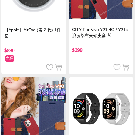
CITY For Vivo Y21 4G / Y21s
【Apple】AirTag (第 2 代) 1件
浪漫都會支架皮套-藍
裝
$399
$890
免運