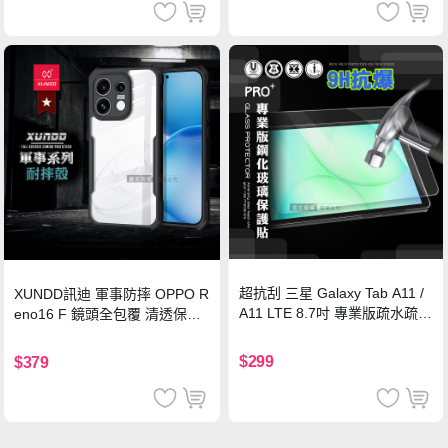
超抗刮 三星 Galaxy Tab A11 /
XUNDD訊迪 軍事防摔 OPPO R
A11 LTE 8.7吋 專業版疏水疏油
eno16 F 鏡頭全包覆 清透保護
9H鋼化玻璃膜 平板玻璃貼
殼 手機殼(夜幕黑)
$299
$379