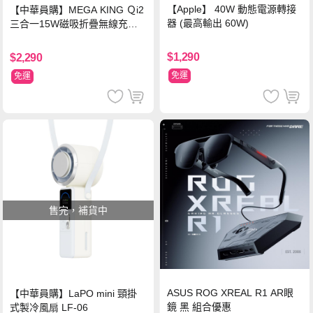
【Apple】 40W 動態電源轉接
【中華員購】MEGA KING Ｑi2
器 (最高輸出 60W)
三合一15W磁吸折疊無線充電
支架 黑
$1,290
$2,290
免運
免運
售完，補貨中
ASUS ROG XREAL R1 AR眼
【中華員購】LaPO mini 頸掛
鏡 黑 組合優惠
式製冷風扇 LF-06