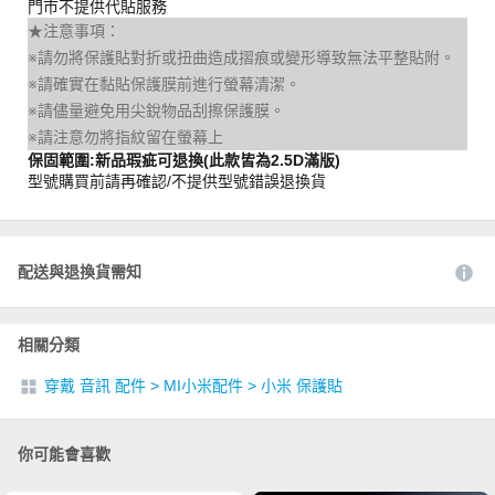
門市不提供代貼服務
★注意事項：
※請勿將保護貼對折或扭曲造成摺痕或變形導致無法平整貼附。
※請確實在黏貼保護膜前進行螢幕清潔。
※請儘量避免用尖銳物品刮擦保護膜。
※請注意勿將指紋留在螢幕上
保固範圍:新品瑕疵可退換(此款皆為2.5D滿版)
型號購買前請再確認/不提供型號錯誤退換貨
配送與退換貨需知
相關分類
穿戴 音訊 配件
>
MI小米配件
>
小米 保護貼
你可能會喜歡