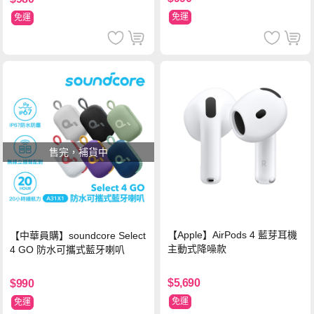
免運
免運
售完，補貨中
【Apple】AirPods 4 藍芽耳機
【中華員購】soundcore Select
主動式降噪款
4 GO 防水可攜式藍牙喇叭
$5,690
$990
免運
免運