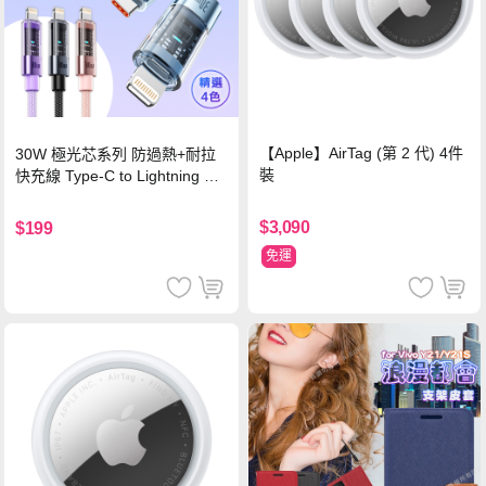
【Apple】AirTag (第 2 代) 4件
30W 極光芯系列 防過熱+耐拉
裝
快充線 Type-C to Lightning 傳
輸充電線(1.2M)黑色
$3,090
$199
免運