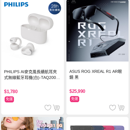
ASUS ROG XREAL R1 AR眼
PHILIPS AI麥克風長續航耳夾
鏡 黑
式無線藍牙耳機(白)-TAQ2000
WT
$25,990
$1,780
免運
免運