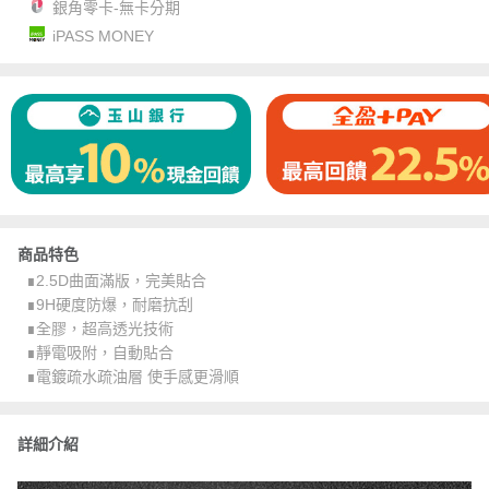
銀角零卡-無卡分期
iPASS MONEY
商品特色
∎2.5D曲面滿版，完美貼合
∎9H硬度防爆，耐磨抗刮
∎全膠，超高透光技術
∎靜電吸附，自動貼合
∎電鍍疏水疏油層 使手感更滑順
詳細介紹