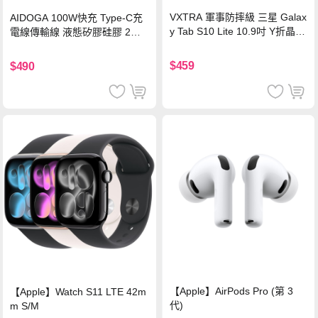
VXTRA 軍事防摔級 三星 Galax
AIDOGA 100W快充 Type-C充
y Tab S10 Lite 10.9吋 Y折晶透
電線傳輸線 液態矽膠硅膠 2M
背蓋立架皮套 含筆槽(經典黑)
支援iPhone17/安卓/手機/平板
$459
$490
【Apple】AirPods Pro (第 3
【Apple】Watch S11 LTE 42m
代)
m S/M