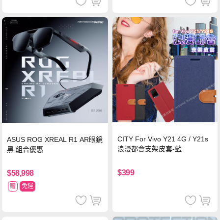
CITY For Vivo Y21 4G / Y21s
ASUS ROG XREAL R1 AR眼鏡
浪漫都會支架皮套-藍
黑 組合優惠
$399
$58,998
贈
免運