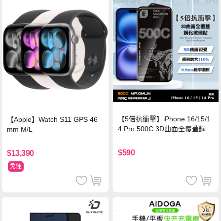
【5倍抗衝擊】iPhone 16/15/1
【Apple】Watch S11 GPS 46
4 Pro 500C 3D曲面全覆蓋鋼化
mm M/L
玻璃貼 0.5mm極窄邊框 防指紋
保護貼
$590
$13,390
免運