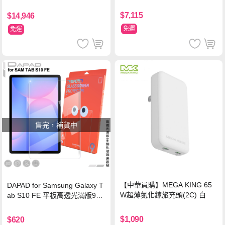
$7,115
$14,946
免運
免運
售完，補貨中
【中華員購】MEGA KING 65
DAPAD for Samsung Galaxy T
W超薄氮化鎵旅充頭(2C) 白
ab S10 FE 平板高透光滿版9H
鋼化玻璃保護貼
$1,090
$620