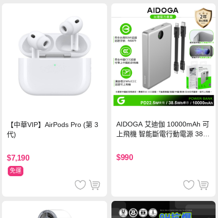
AIDOGA 艾迪伽 10000mAh 可
【中華VIP】AirPods Pro (第 3
上飛機 智能斷電行動電源 38.5
代)
Wh PD雙向快充充電線 鈦銀 台
灣BSMI/中國CCC/歐美CE/FCC
$990
$7,190
認證
免運