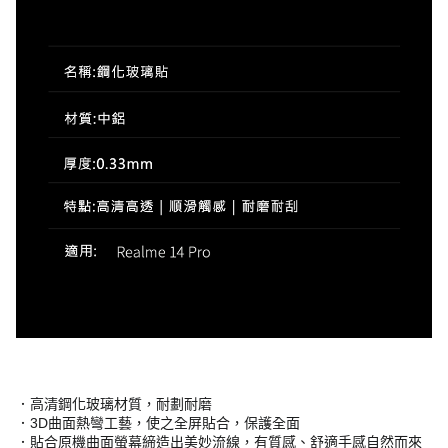
．高清鋼化玻璃材質，耐劃耐磨
．3D曲面熱彎工藝，使之全屏貼合，保護全面
．貼合原機曲面螢幕締造出美妙流線，有質感、舒適手感自然而來