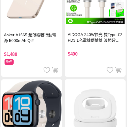
AIDOGA 240W快充 雙Type-C/
Anker A1665 超薄磁吸行動電
PD3.1充電線傳輸線 液態矽膠
源 5000mAh Qi2
硅膠 2M 支援iPhone17/安卓/手
機/平板/筆電
$490
$1,480
免運