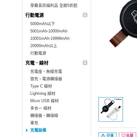
穿戴音訊福利品 全館5折起
行動電源
5000mAh以下
5001mAh-10000mAh
10001mAh-19999mAh
20000mAh以上
行動電源
充電．線材
充電座、無線充電
旅充、電源轉接器
Type C 線材
Lightning 線材
Micro USB 線材
多合一 線材
轉接器、轉接線
車充
充電設備
分享
收藏