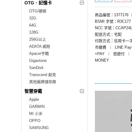
OTG．記憶卡
OTG/硬碟
商品編號：1377176
32G
BSMI 字號：R3C177
64G
NCC 字號：CCAP24L
128G
配送方式：宅配
256G以上
付款方式：信用卡一
ADATA 威剛
市繳費
︱
LINE Pa
Apacer宇瞻
+PAY
︱
悠遊付
︱
MONEY
Gigastone
SanDisk
Transcend 創見
其他廠牌儲存類
智慧穿戴
Apple
GARMIN
MI 小米
OPPO
SAMSUNG