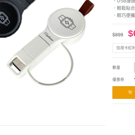
．USB接
．輕鬆貼合
．輕巧便攜
$
$899
信用卡紅
數量
優惠券