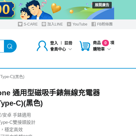
展開廣告
S-CARE
加入LINE
YouTube
FB粉絲團
商品
項
登入
︱
註冊
0
購物車
會員中心
pe-C)(黑色)
hone 通用型磁吸手錶無線充電器
Type-C)(黑色)
星/安卓 手錶適用
Type-C雙接頭設計
，穩定高效