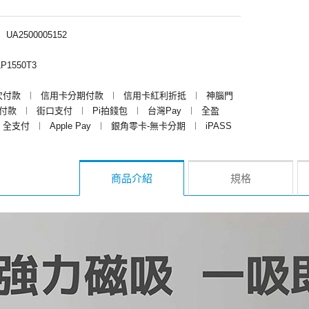
︱
UA2500005152
P1550T3
次付款
︱
信用卡分期付款
︱
信用卡紅利折抵
︱
神腦門
y付款
︱
街口支付
︱
Pi拍錢包
︱
台灣Pay
︱
全盈
全支付
︱
Apple Pay
︱
銀角零卡-無卡分期
︱
iPASS
商品介紹
規格