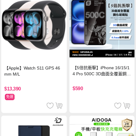
【5倍抗衝擊】iPhone 16/15/1
【Apple】Watch S11 GPS 46
4 Pro 500C 3D曲面全覆蓋鋼化
mm M/L
玻璃貼 0.5mm極窄邊框 防指紋
保護貼
$590
$13,390
免運