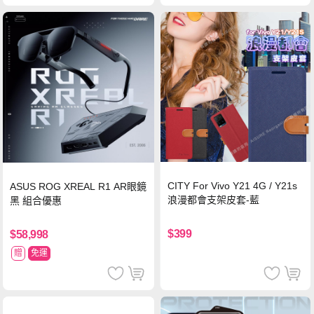
CITY For Vivo Y21 4G / Y21s
ASUS ROG XREAL R1 AR眼鏡
浪漫都會支架皮套-藍
黑 組合優惠
$399
$58,998
贈
免運