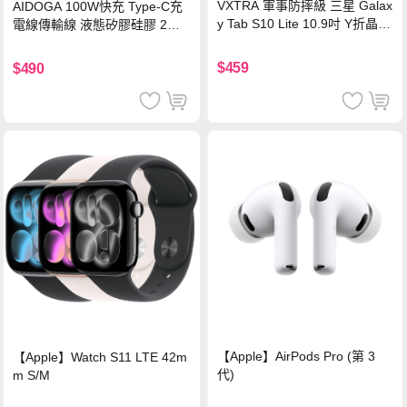
VXTRA 軍事防摔級 三星 Galax
AIDOGA 100W快充 Type-C充
y Tab S10 Lite 10.9吋 Y折晶透
電線傳輸線 液態矽膠硅膠 2M
背蓋立架皮套 含筆槽(經典黑)
支援iPhone17/安卓/手機/平板
$459
$490
【Apple】AirPods Pro (第 3
【Apple】Watch S11 LTE 42m
代)
m S/M