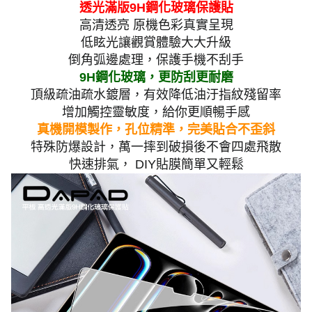
透光滿版9H鋼化玻璃保護貼
高清透亮 原機色彩真實呈現
低眩光讓觀賞體驗大大升級
倒角弧邊處理，保護手機不刮手
9H鋼化玻璃，更防刮更耐磨
頂級疏油疏水鍍層，有效降低油汙指紋殘留率
增加觸控靈敏度，給你更順暢手感
真機開模製作，孔位精準，完美貼合不歪斜
特殊防爆設計，萬一摔到破損後不會四處飛散
快速排氣， DIY貼膜簡單又輕鬆