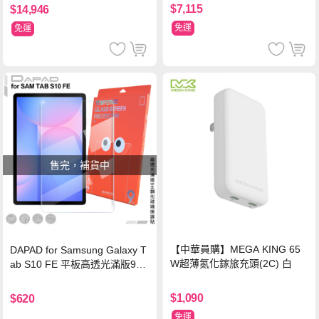
$7,115
$14,946
免運
免運
售完，補貨中
【中華員購】MEGA KING 65
DAPAD for Samsung Galaxy T
W超薄氮化鎵旅充頭(2C) 白
ab S10 FE 平板高透光滿版9H
鋼化玻璃保護貼
$1,090
$620
免運