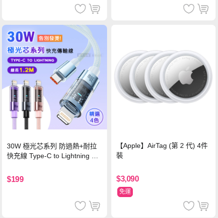
【Apple】AirTag (第 2 代) 4件
30W 極光芯系列 防過熱+耐拉
裝
快充線 Type-C to Lightning 傳
輸充電線(1.2M)黑色
$3,090
$199
免運