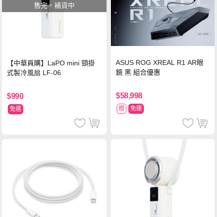
售完，補貨中
ASUS ROG XREAL R1 AR眼
【中華員購】LaPO mini 頸掛
鏡 黑 組合優惠
式製冷風扇 LF-06
$58,998
$990
贈
免運
免運