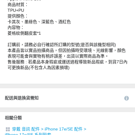
商品材質：
TPU+PU
提供顏色：
卡其灰、墨綠色、深藍色、酒紅色
內容物：
菱格紋側翻皮套*1
訂購前，請務必自行確認所訂購的型號(是否與該機型相同)
本產品皆以實品拍攝商品，但因拍攝時受環境、光線影響，顏色
表現可能會與實物有稍許誤差，出貨以實際商品為準。
售後服務 : 若產品本身瑕疵或運送過程導致新品瑕疵，到貨7日內
可更換新品(不包含人為因素損壞)
配送與退換貨需知
相關分類
穿戴 音訊 配件
>
iPhone 17e/SE 配件
>
iPhone 17e/SE 系列殼套