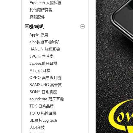
Ergotech 人因科技
其他廠牌穿戴
穿戴配件
耳機/喇叭
Apple 專用
aibo鈞嵐耳機喇叭
HANLIN 無線耳機
JVC 日本時尚
Jabees藍牙耳機
MI 小米耳機
OPPO 真無線耳機
SAMSUNG 高音質
SONY 日系質感
soundcore 藍牙耳機
TDK 日系品牌
TOTU 拓途耳機
UE羅技Logitech
人因科技