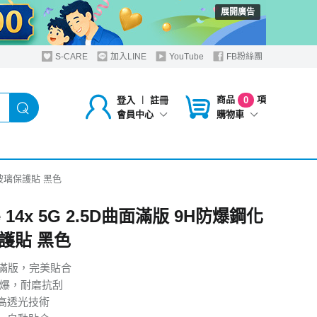
展開廣告
S-CARE
加入LINE
YouTube
FB粉絲團
商品
項
登入
︱
註冊
0
購物車
會員中心
鋼化玻璃保護貼 黑色
me 14x 5G 2.5D曲面滿版 9H防爆鋼化
護貼 黑色
曲面滿版，完美貼合
防爆，耐磨抗刮
高透光技術