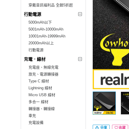
穿戴音訊福利品 全館5折起
行動電源
5000mAh以下
5001mAh-10000mAh
10001mAh-19999mAh
20000mAh以上
行動電源
充電．線材
充電座、無線充電
旅充、電源轉接器
Type C 線材
Lightning 線材
Micro USB 線材
多合一 線材
轉接器、轉接線
車充
充電設備
分享
收藏