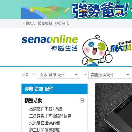
下載App
服務據點
神揚保代
首頁
穿戴 音訊 配件
其他廠牌配件
穿戴 音訊 配件
精選活動
出清配件下殺1折起
三星穿戴｜耳機限時優惠
炎炎夏日出遊必備
週三快閃優惠專區