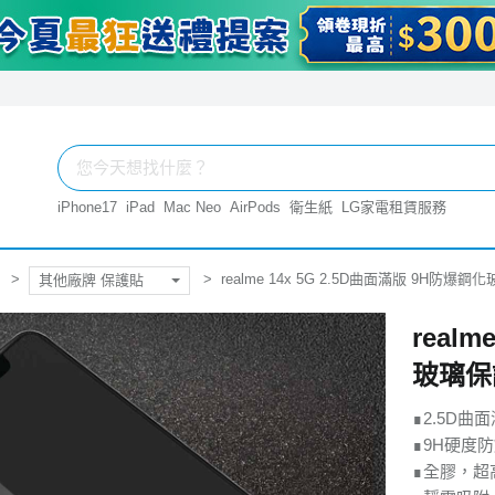
iPhone17
iPad
Mac Neo
AirPods
衛生紙
LG家電租賃服務
realme 14x 5G 2.5D曲面滿版 9H防爆
其他廠牌 保護貼
real
玻璃保
∎2.5D
∎9H硬度
∎全膠，超