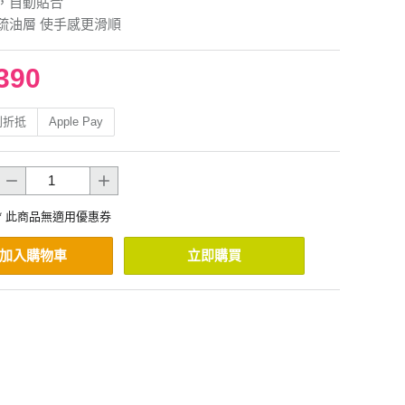
，自動貼合
疏油層 使手感更滑順
390
利折抵
Apple Pay
* 此商品無適用優惠券
加入購物車
立即購買