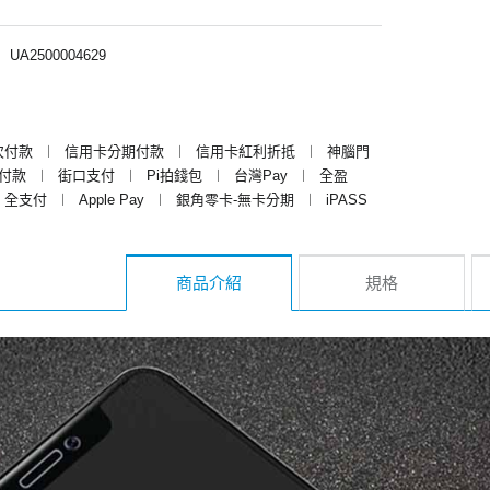
︱
UA2500004629
次付款
︱
信用卡分期付款
︱
信用卡紅利折抵
︱
神腦門
y付款
︱
街口支付
︱
Pi拍錢包
︱
台灣Pay
︱
全盈
全支付
︱
Apple Pay
︱
銀角零卡-無卡分期
︱
iPASS
商品介紹
規格