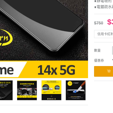
∎靜電吸附
∎電鍍疏水
$
$750
信用卡紅
數量
優惠券