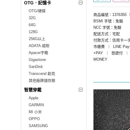
OTG．記憶卡
OTG/硬碟
商品編號：1376355
32G
BSMI 字號：免驗
64G
NCC 字號：免驗
128G
配送方式：宅配
256G以上
付款方式：信用卡一
ADATA 威剛
市繳費
︱
LINE Pa
Apacer宇瞻
+PAY
︱
悠遊付
︱
MONEY
Gigastone
SanDisk
Transcend 創見
其他廠牌儲存類
智慧穿戴
Apple
GARMIN
MI 小米
OPPO
SAMSUNG