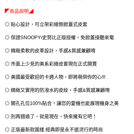
◤商品說明◢
◎ 貼心設計，可立架彩繪側掀蓋式皮套
◎ 保證SNOOPY/史努比正版授權，免掀蓋接聽來電
◎ 精緻柔軟的皮革設計，手感&質感兼顧唷
◎ 市面上少見的美系彩繪皮套現在正式開賣
◎ 美國最受歡迎的卡通人物，即將萌倒你的心!!!
◎ 精緻又實用的防潑水的皮紋，手感&質感兼顧唷
◎ 開孔孔位100%貼合，讓您的愛機也能展現機身之美
◎ 別再錯過了，就是現在，快來擁有它吧！
◎ 正版最新款圖樣 經典即是永不退流行的時尚