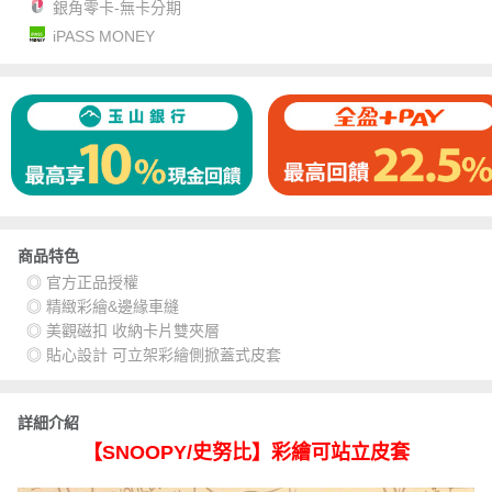
銀角零卡-無卡分期
iPASS MONEY
商品特色
◎ 官方正品授權
◎ 精緻彩繪&邊緣車縫
◎ 美觀磁扣 收納卡片雙夾層
◎ 貼心設計 可立架彩繪側掀蓋式皮套
詳細介紹
【SNOOPY/史努比】彩繪可站立皮套