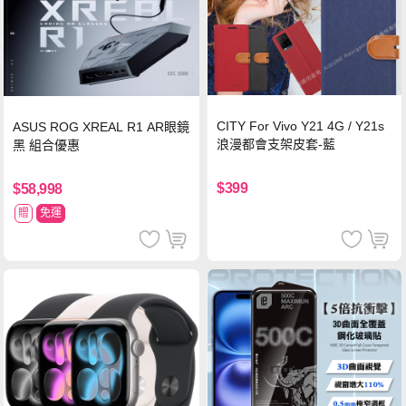
CITY For Vivo Y21 4G / Y21s
ASUS ROG XREAL R1 AR眼鏡
浪漫都會支架皮套-藍
黑 組合優惠
$399
$58,998
贈
免運