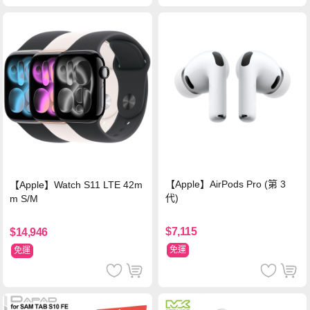
【Apple】AirPods Pro (第 3
【Apple】Watch S11 LTE 42m
代)
m S/M
$7,115
$14,946
免運
免運