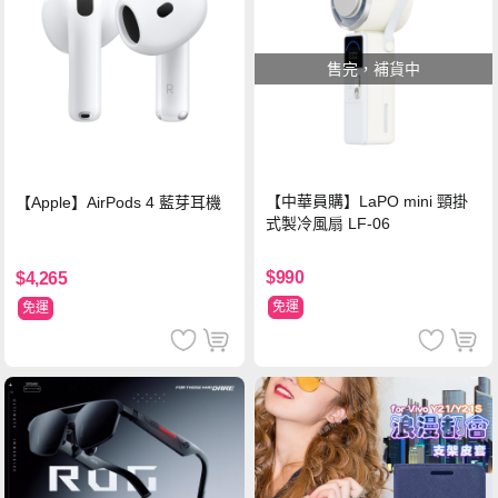
售完，補貨中
【中華員購】LaPO mini 頸掛
【Apple】AirPods 4 藍芽耳機
式製冷風扇 LF-06
$990
$4,265
免運
免運