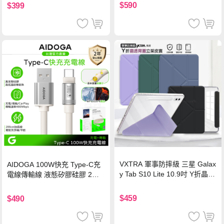
$590
$399
VXTRA 軍事防摔級 三星 Galax
AIDOGA 100W快充 Type-C充
y Tab S10 Lite 10.9吋 Y折晶透
電線傳輸線 液態矽膠硅膠 2M
背蓋立架皮套 含筆槽(經典黑)
支援iPhone17/安卓/手機/平板
$459
$490