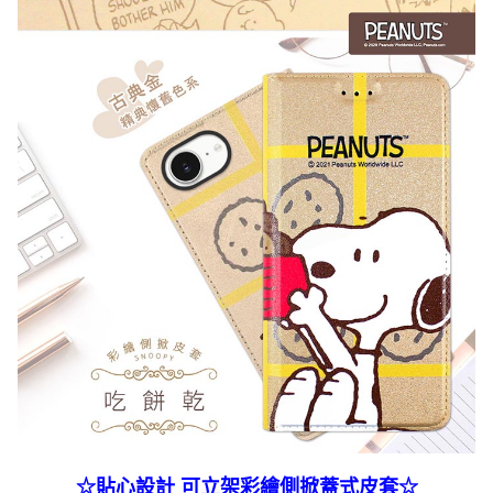
☆貼心設計 可立架彩繪側掀蓋式皮套
☆