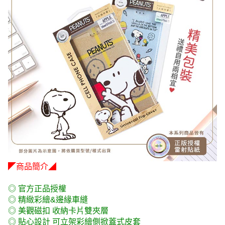
◤商品簡介◢
◎ 官方正品授權
◎ 精緻彩繪&邊緣車縫
◎ 美觀磁扣 收納卡片雙夾層
◎ 貼心設計 可立架彩繪側掀蓋式皮套