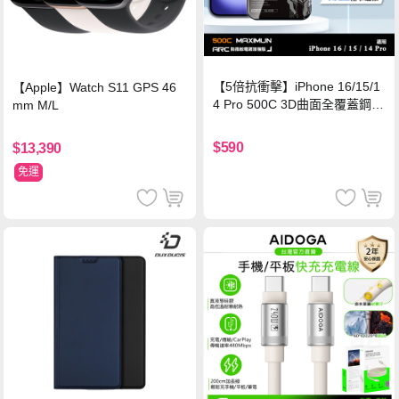
【5倍抗衝擊】iPhone 16/15/1
【Apple】Watch S11 GPS 46
4 Pro 500C 3D曲面全覆蓋鋼化
mm M/L
玻璃貼 0.5mm極窄邊框 防指紋
保護貼
$590
$13,390
免運