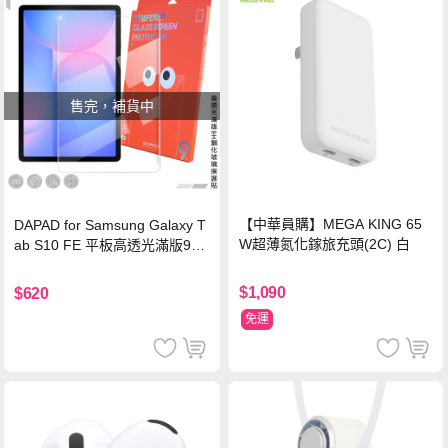
售完，補貨中
【中華員購】MEGA KING 65
DAPAD for Samsung Galaxy T
W超薄氮化鎵旅充頭(2C) 白
ab S10 FE 平板高透光滿版9H
鋼化玻璃保護貼
$1,090
$620
免運