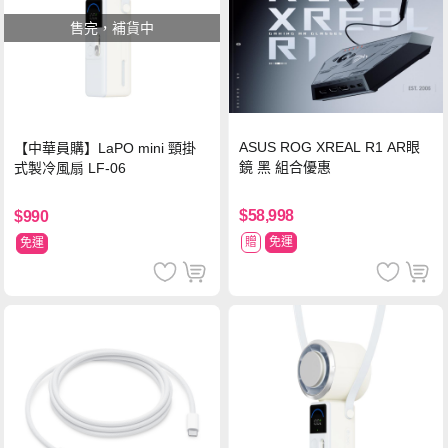
售完，補貨中
ASUS ROG XREAL R1 AR眼
【中華員購】LaPO mini 頸掛
鏡 黑 組合優惠
式製冷風扇 LF-06
$58,998
$990
贈
免運
免運