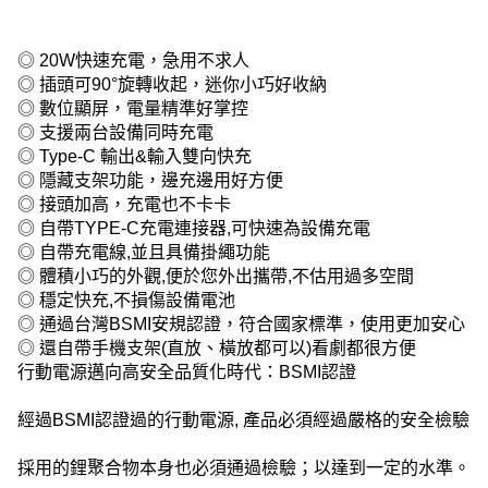
◎ 20W快速充電，急用不求人
◎ 插頭可90°旋轉收起，迷你小巧好收納
◎ 數位顯屏，電量精準好掌控
◎ 支援兩台設備同時充電
◎ Type-C 輸出&輸入雙向快充
◎ 隱藏支架功能，邊充邊用好方便
◎ 接頭加高，充電也不卡卡
◎ 自帶TYPE-C充電連接器,可快速為設備充電
◎ 自帶充電線,並且具備掛繩功能
◎ 體積小巧的外觀,便於您外出攜帶,不估用過多空間
◎ 穩定快充,不損傷設備電池
◎ 通過台灣BSMI安規認證，符合國家標準，使用更加安心
◎ 還自帶手機支架(直放、橫放都可以)看劇都很方便
行動電源邁向高安全品質化時代：BSMI認證
經過BSMI認證過的行動電源, 產品必須經過嚴格的安全檢驗
採用的鋰聚合物本身也必須通過檢驗；以達到一定的水準。