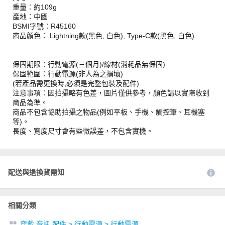
重量：約109g
產地：中國
BSMI字號：R45160
商品顏色： Lightning款(黑色, 白色), Type-C款(黑色, 白色)
保固期限：行動電源(三個月)/線材(消耗品無保固)
保固範圍：行動電源(非人為之損壞)
(若產品需更換時,必須是完整包裝及配件)
注意事項：因拍攝略有色差，圖片僅供參考，顏色請以實際收到
商品為準。
商品不包含協助拍攝之物品(例如平板、手機、觸控筆、耳機塞
等)。
長度、寬度尺寸會有些微誤差，不包含實機。
配送與退換貨需知
相關分類
穿戴 音訊 配件
>
行動電源
>
行動電源