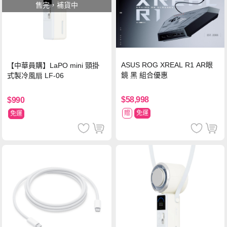
售完，補貨中
ASUS ROG XREAL R1 AR眼
【中華員購】LaPO mini 頸掛
鏡 黑 組合優惠
式製冷風扇 LF-06
$58,998
$990
贈
免運
免運