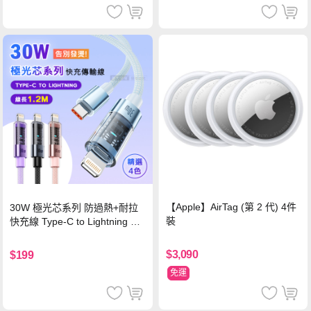
【Apple】AirTag (第 2 代) 4件
30W 極光芯系列 防過熱+耐拉
裝
快充線 Type-C to Lightning 傳
輸充電線(1.2M)黑色
$3,090
$199
免運