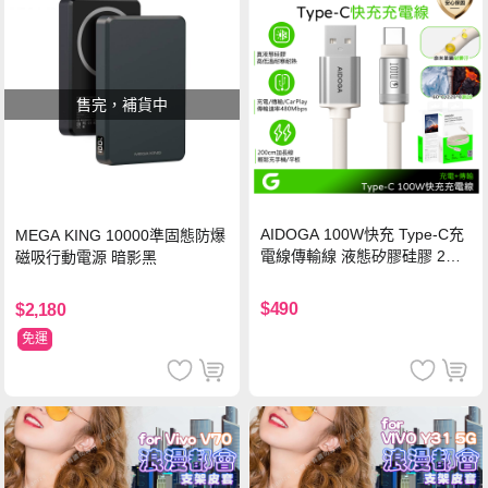
售完，補貨中
AIDOGA 100W快充 Type-C充
MEGA KING 10000準固態防爆
電線傳輸線 液態矽膠硅膠 2M
磁吸行動電源 暗影黑
支援iPhone17/安卓/手機/平板
$490
$2,180
免運