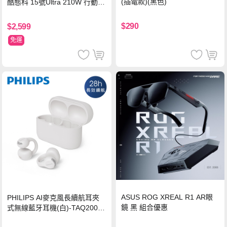
(插電款)(黑色)
酷態科 15號Ultra 210W 行動電
源 20000mAh (PB200U) -灰色
$290
$2,599
免運
ASUS ROG XREAL R1 AR眼
PHILIPS AI麥克風長續航耳夾
鏡 黑 組合優惠
式無線藍牙耳機(白)-TAQ2000
WT