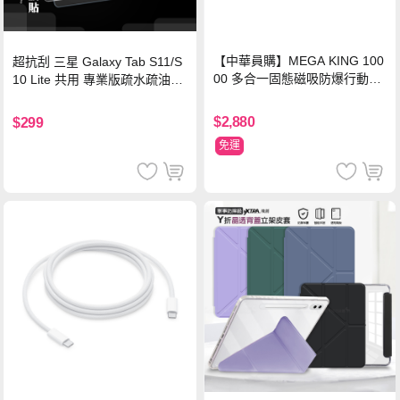
【中華員購】MEGA KING 100
超抗刮 三星 Galaxy Tab S11/S
00 多合一固態磁吸防爆行動電
10 Lite 共用 專業版疏水疏油9H
源 冰曜白
鋼化玻璃膜 平板玻璃貼
$2,880
$299
免運