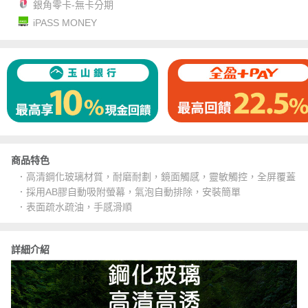
銀角零卡-無卡分期
iPASS MONEY
商品特色
．高清鋼化玻璃材質，耐磨耐劃，鏡面觸感，靈敏觸控，全屏覆蓋
．採用AB膠自動吸附螢幕，氣泡自動排除，安裝簡單
．表面疏水疏油，手感滑順
詳細介紹