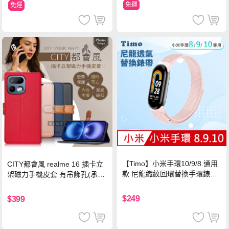
免運
免運
【Timo】小米手環10/9/8 通用
CITY都會風 realme 16 插卡立
款 尼龍織紋回環替換手環錶帶-
架磁力手機皮套 有吊飾孔(承諾
珍珠粉
黑)
$249
$399