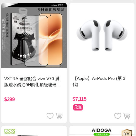
【Apple】AirPods Pro (第 3
VXTRA 全膠貼合 vivo V70 滿
代)
版疏水疏油9H鋼化頂級玻璃貼
保護貼(黑)
$7,115
$299
免運