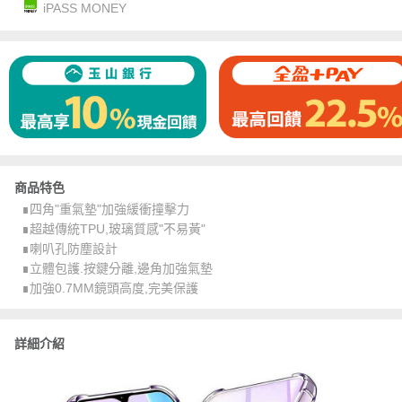
iPASS MONEY
商品特色
∎四角"重氣墊"加強緩衝撞擊力
∎超越傳統TPU,玻璃質感"不易黃"
∎喇叭孔防塵設計
∎立體包護.按鍵分離,邊角加強氣墊
∎加強0.7MM鏡頭高度,完美保護
詳細介紹