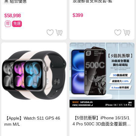
浪漫都會支架皮套-藍
黑 組合優惠
$399
$58,998
贈
免運
【5倍抗衝擊】iPhone 16/15/1
【Apple】Watch S11 GPS 46
4 Pro 500C 3D曲面全覆蓋鋼化
mm M/L
玻璃貼 0.5mm極窄邊框 防指紋