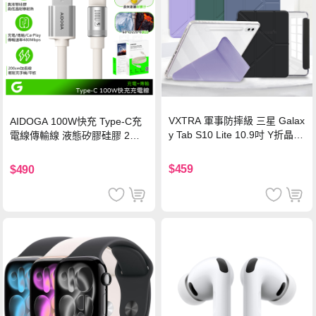
VXTRA 軍事防摔級 三星 Galax
AIDOGA 100W快充 Type-C充
y Tab S10 Lite 10.9吋 Y折晶透
電線傳輸線 液態矽膠硅膠 2M
背蓋立架皮套 含筆槽(經典黑)
支援iPhone17/安卓/手機/平板
$459
$490