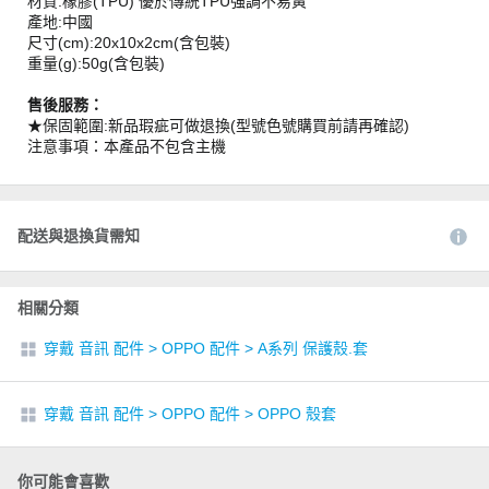
材質:橡膠(TPU) 優於傳統TPU強調不易黃
產地:中國
尺寸(cm):20x10x2cm(含包裝)
重量(g):50g(含包裝)
售後服務：
★保固範圍:新品瑕疵可做退換(型號色號購買前請再確認)
注意事項：本產品不包含主機
配送與退換貨需知
相關分類
穿戴 音訊 配件
>
OPPO 配件
>
A系列 保護殼.套
穿戴 音訊 配件
>
OPPO 配件
>
OPPO 殼套
你可能會喜歡