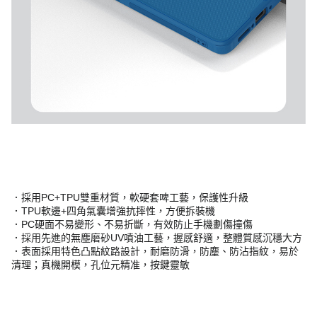
．採用PC+TPU雙重材質，軟硬套啤工藝，保護性升級
．TPU軟邊+四角氣囊增強抗摔性，方便拆裝機
．PC硬面不易變形、不易折斷，有效防止手機劃傷撞傷
．採用先進的無塵磨砂UV噴油工藝，握感舒適，整體質感沉穩大方
．表面採用特色凸點紋路設計，耐磨防滑，防塵、防沾指紋，易於
清理；真機開模，孔位元精准，按鍵靈敏