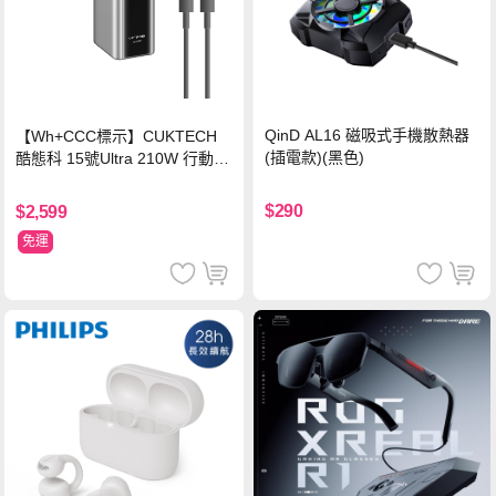
QinD AL16 磁吸式手機散熱器
【Wh+CCC標示】CUKTECH
(插電款)(黑色)
酷態科 15號Ultra 210W 行動電
源 20000mAh (PB200U) -灰色
$290
$2,599
免運