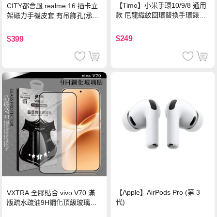
【Timo】小米手環10/9/8 通用
CITY都會風 realme 16 插卡立
款 尼龍織紋回環替換手環錶帶-
架磁力手機皮套 有吊飾孔(承諾
珍珠粉
黑)
$249
$399
【Apple】AirPods Pro (第 3
VXTRA 全膠貼合 vivo V70 滿
代)
版疏水疏油9H鋼化頂級玻璃貼
保護貼(黑)