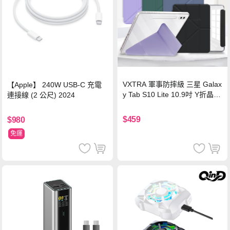
VXTRA 軍事防摔級 三星 Galax
【Apple】 240W USB-C 充電
y Tab S10 Lite 10.9吋 Y折晶透
連接線 (2 公尺) 2024
背蓋立架皮套 含筆槽(經典黑)
$459
$980
免運