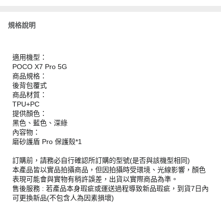
規格說明
適用機型：
POCO X7 Pro 5G
商品規格：
後背包覆式
商品材質：
TPU+PC
提供顏色：
黑色、藍色、深綠
內容物：
磨砂護盾 Pro 保護殼*1
訂購前，請務必自行確認所訂購的型號(是否與該機型相同)
本產品皆以實品拍攝商品，但因拍攝時受環境、光線影響，顏色
表現可能會與實物有稍許誤差，出貨以實際商品為準。
售後服務 : 若產品本身瑕疵或運送過程導致新品瑕疵，到貨7日內
可更換新品(不包含人為因素損壞)