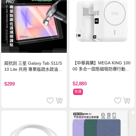
【中華員購】MEGA KING 100
超抗刮 三星 Galaxy Tab S11/S
00 多合一固態磁吸防爆行動電
10 Lite 共用 專業版疏水疏油9H
源 冰曜白
鋼化玻璃膜 平板玻璃貼
$2,880
$299
免運