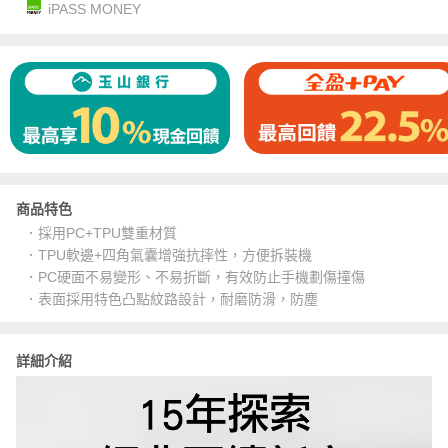
iPASS MONEY
商品特色
．採用PC+TPU雙重材質
．TPU軟邊+四角氣囊增強抗摔性，方便拆裝機
．PC硬面不易變形、不易折斷，有效防止手機劃傷撞傷
．表面採用特色凸點紋路設計，耐磨防滑，防塵
詳細介紹