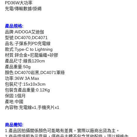
PD36W大功率
充電/傳輸數據/掛繩
產品規格:
品牌:AIDOGA艾迪伽
型號:DC4070,DC4071
品名:子彈系列PD充電線
款式:Type-C to Lightning
材質:鋅合金+尼龍編織+矽膠
產品尺寸:線長120cm
產品重量:50g
顏色:DC4070岩黑,DC4071軍綠
功率:36W 3A Max
包裝尺寸:15x10x3cm
包裝含產品重量:0.12Kg
保固:1個月
產地:中國
內容物:充電線x1,手機夾片x1
商品需知:
1.產品因拍攝關係顏色可能略有差異，實際以廠商出貨為主。
2.商品情境照為示意用，僅商品主體不包含其他配件，請以規格內