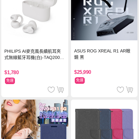
ASUS ROG XREAL R1 AR眼
PHILIPS AI麥克風長續航耳夾
鏡 黑
式無線藍牙耳機(白)-TAQ2000
WT
$25,990
$1,780
免運
免運