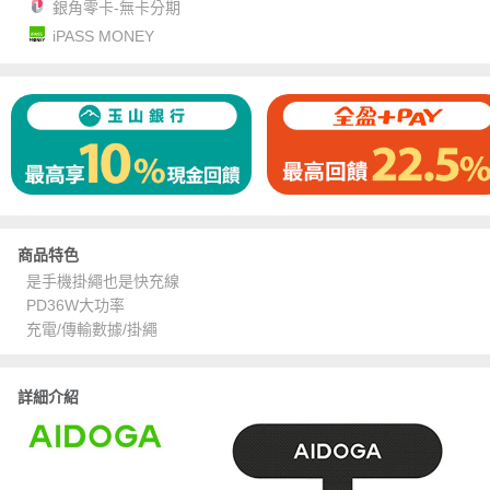
銀角零卡-無卡分期
iPASS MONEY
商品特色
是手機掛繩也是快充線
PD36W大功率
充電/傳輸數據/掛繩
詳細介紹