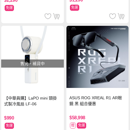
$2,290
免運
免運
售完，補貨中
ASUS ROG XREAL R1 AR眼
【中華員購】LaPO mini 頸掛
鏡 黑 組合優惠
式製冷風扇 LF-06
$58,998
$990
贈
免運
免運