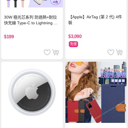
【Apple】AirTag (第 2 代) 4件
30W 極光芯系列 防過熱+耐拉
裝
快充線 Type-C to Lightning 傳
輸充電線(1.2M)黑色
$3,090
$199
免運