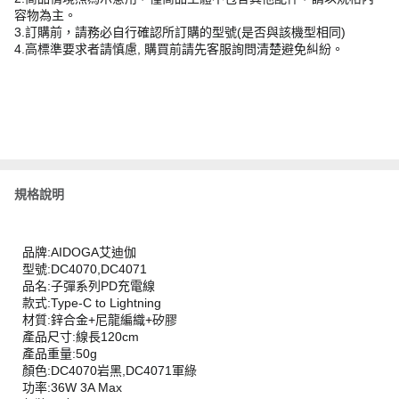
容物為主。
3.訂購前，請務必自行確認所訂購的型號(是否與該機型相同)
4.高標準要求者請慎慮, 購買前請先客服詢問清楚避免糾紛。
規格說明
品牌:AIDOGA艾迪伽
型號:DC4070,DC4071
品名:子彈系列PD充電線
款式:Type-C to Lightning
材質:鋅合金+尼龍編織+矽膠
產品尺寸:線長120cm
產品重量:50g
顏色:DC4070岩黑,DC4071軍綠
功率:36W 3A Max