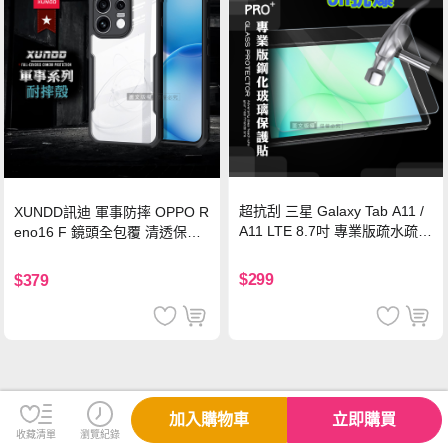
超抗刮 三星 Galaxy Tab A11 /
XUNDD訊迪 軍事防摔 OPPO R
A11 LTE 8.7吋 專業版疏水疏油
eno16 F 鏡頭全包覆 清透保護
9H鋼化玻璃膜 平板玻璃貼
殼 手機殼(夜幕黑)
$299
$379
加入購物車
立即購買
收藏清單
瀏覽紀錄