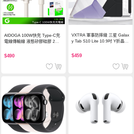
VXTRA 軍事防摔級 三星 Galax
AIDOGA 100W快充 Type-C充
y Tab S10 Lite 10.9吋 Y折晶透
電線傳輸線 液態矽膠硅膠 2M
背蓋立架皮套 含筆槽(經典黑)
支援iPhone17/安卓/手機/平板
$459
$490