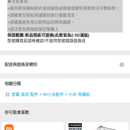
★注意事項：
※請勿將保護貼對折或扭曲造成摺痕或變形導致無法平整貼附。
※請確實在黏貼保護膜前進行螢幕清潔。
※請儘量避免用尖銳物品刮擦保護膜。
※請注意勿將指紋留在螢幕上
保固範圍:新品瑕疵可退換(此款皆為2.5D滿版)
型號購買前請再確認/不提供型號錯誤退換貨
配送與退換貨需知
相關分類
穿戴 音訊 配件
>
MI小米配件
>
小米 保護貼
你可能會喜歡