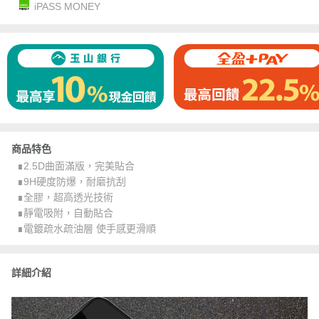
iPASS MONEY
商品特色
∎2.5D曲面滿版，完美貼合
∎9H硬度防爆，耐磨抗刮
∎全膠，超高透光技術
∎靜電吸附，自動貼合
∎電鍍疏水疏油層 使手感更滑順
詳細介紹