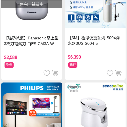
售完，補貨中
【3M】極淨便捷系列-S004淨
【強勢爸氣】Panasonic掌上型
水器3US-S004-5
3枚刃電鬍刀 白ES-CM3A-W
$6,390
$2,588
免運
免運