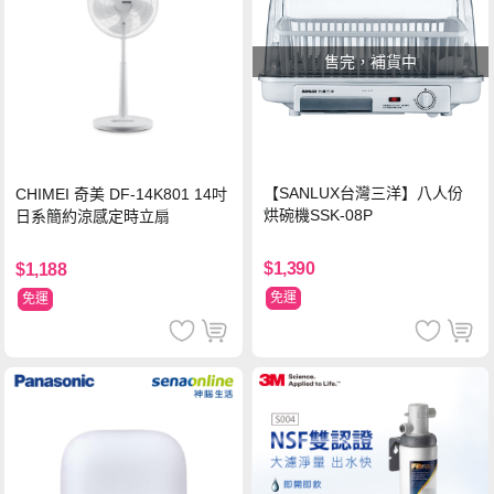
售完，補貨中
【SANLUX台灣三洋】八人份
CHIMEI 奇美 DF-14K801 14吋
烘碗機SSK-08P
日系簡約涼感定時立扇
$1,390
$1,188
免運
免運