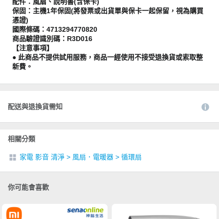
配件：風扇、說明書(含保卡)
保固：主機1年保固(將發票或出貨單與保卡一起保留，視為購買
憑證)
國際條碼：4713294770820
商品驗證識別碼：R3D016
【注意事項】
● 此商品不提供試用服務，商品一經使用不接受退換貨或索取整
新費。
配送與退換貨需知
相關分類
家電 影音 清淨
>
風扇．電暖器
>
循環扇
你可能會喜歡