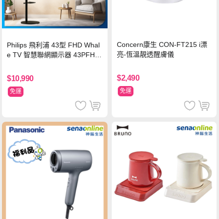
Concern康生 CON-FT215 i漂
Philips 飛利浦 43型 FHD Whal
亮-恆溫靚透醒膚儀
e TV 智慧聯網顯示器 43PFH6
220 ★立架組合(含立架安裝)
$2,490
$10,990
免運
免運