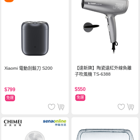
【達新牌】陶瓷遠紅外線負離
Xiaomi 電動刮鬍刀 S200
子吹風機 TS-6388
$550
$799
免運
免運