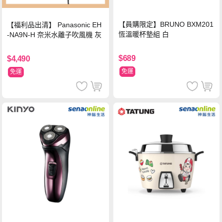
【員購限定】BRUNO BXM201
【福利品出清】 Panasonic EH
恆溫暖杯墊組 白
-NA9N-H 奈米水離子吹風機 灰
$689
$4,490
免運
免運