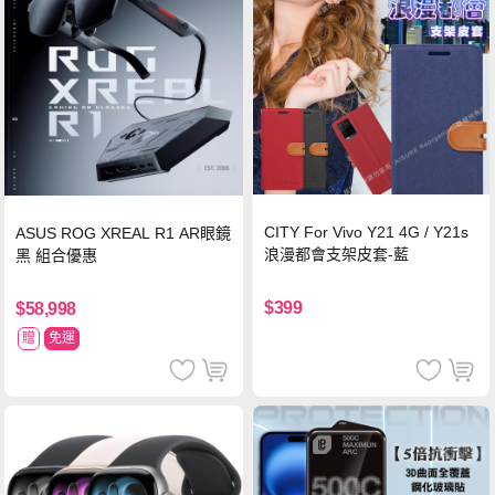
CITY For Vivo Y21 4G / Y21s
ASUS ROG XREAL R1 AR眼鏡
浪漫都會支架皮套-藍
黑 組合優惠
$399
$58,998
贈
免運