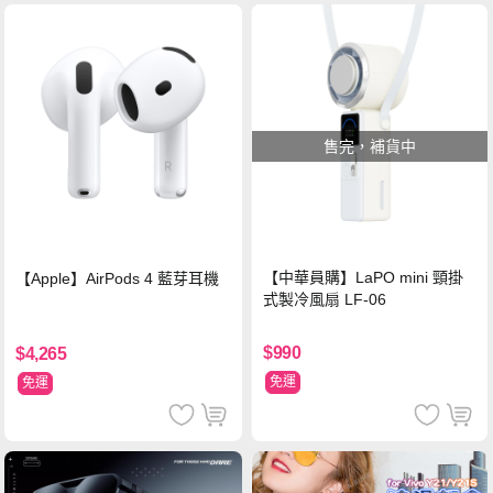
售完，補貨中
【中華員購】LaPO mini 頸掛
【Apple】AirPods 4 藍芽耳機
式製冷風扇 LF-06
$990
$4,265
免運
免運