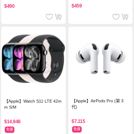
$459
$490
【Apple】AirPods Pro (第 3
【Apple】Watch S11 LTE 42m
代)
m S/M
$7,115
$14,946
免運
免運