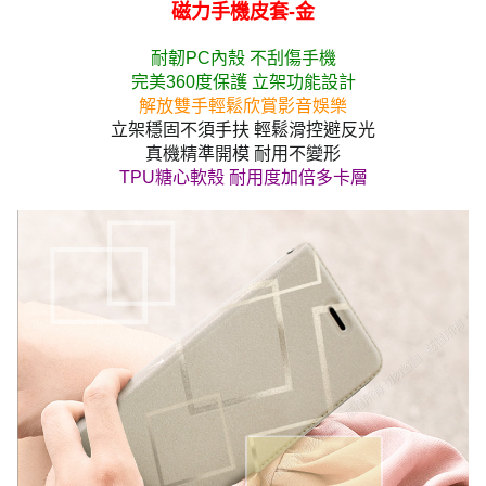
磁力手機皮套-金
耐韌PC內殼 不刮傷手機
完美360度保護 立架功能設計
解放雙手輕鬆欣賞影音娛樂
立架穩固不須手扶 輕鬆滑控避反光
真機精準開模 耐用不變形
TPU糖心軟殼 耐用度加倍多卡層