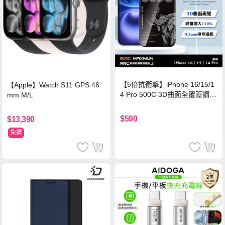
【5倍抗衝擊】iPhone 16/15/1
【Apple】Watch S11 GPS 46
4 Pro 500C 3D曲面全覆蓋鋼化
mm M/L
玻璃貼 0.5mm極窄邊框 防指紋
保護貼
$590
$13,390
免運