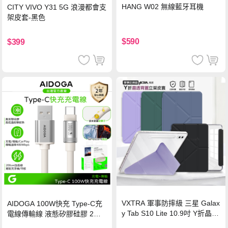
HANG W02 無線藍牙耳機
CITY VIVO Y31 5G 浪漫都會支
架皮套-黑色
$590
$399
VXTRA 軍事防摔級 三星 Galax
AIDOGA 100W快充 Type-C充
y Tab S10 Lite 10.9吋 Y折晶透
電線傳輸線 液態矽膠硅膠 2M
背蓋立架皮套 含筆槽(經典黑)
支援iPhone17/安卓/手機/平板