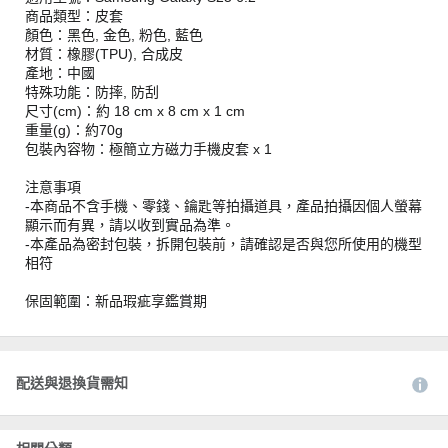
商品類型：皮套
顏色：黑色, 金色, 粉色, 藍色
材質：橡膠(TPU), 合成皮
產地：中國
特殊功能：防摔, 防刮
尺寸(cm)：約 18 cm x 8 cm x 1 cm
重量(g)：約70g
包裝內容物：極簡立方磁力手機皮套 x 1
注意事項
-本商品不含手機、零錢、鑰匙等拍攝道具，產品拍攝因個人螢幕
顯示而有異，請以收到實品為準。
-本產品為密封包裝，拆開包裝前，請確認是否與您所使用的機型
相符
保固範圍：新品瑕疵享鑑賞期
配送與退換貨需知