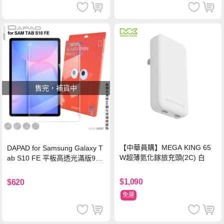
售完，補貨中
【中華員購】MEGA KING 65
DAPAD for Samsung Galaxy T
W超薄氮化鎵旅充頭(2C) 白
ab S10 FE 平板高透光滿版9H
鋼化玻璃保護貼
$1,090
$620
免運