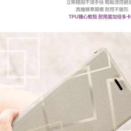
立架穩固不須手扶 輕鬆滑控避
真機精準開模 耐用不變形
TPU糖心軟殼 耐用度加倍多