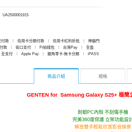
︱
UA2500001915
次付款
︱
信用卡分期付款
︱
信用卡紅利折抵
︱
神腦門
y付款
︱
街口支付
︱
Pi拍錢包
︱
台灣Pay
︱
全盈
全支付
︱
Apple Pay
︱
銀角零卡-無卡分期
︱
iPASS
商品介紹
規格
GENTEN for Samsung Galaxy S25
耐韌PC內殼 不刮傷手機
完美360度保護 立架功能設
解放雙手輕鬆欣賞影音娛樂