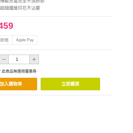
傳輸充電完全不須拆卸
超細纖維印花不沾塵
459
利折抵
Apple Pay
* 此商品無適用優惠券
加入購物車
立即購買