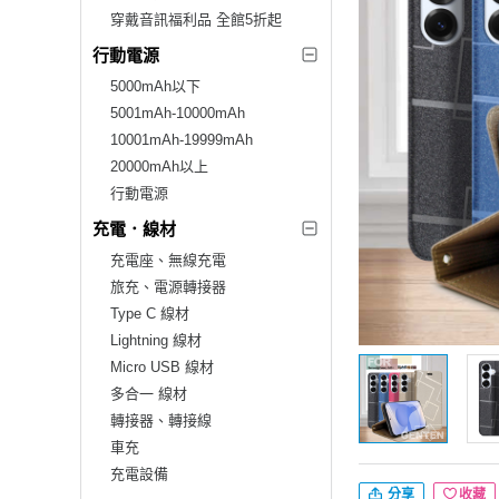
穿戴音訊福利品 全館5折起
行動電源
5000mAh以下
5001mAh-10000mAh
10001mAh-19999mAh
20000mAh以上
行動電源
充電．線材
充電座、無線充電
旅充、電源轉接器
Type C 線材
Lightning 線材
Micro USB 線材
多合一 線材
轉接器、轉接線
車充
充電設備
分享
收藏