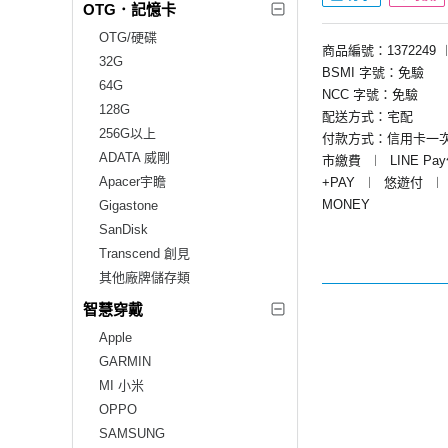
OTG．記憶卡
OTG/硬碟
商品編號：1372249
32G
BSMI 字號：免驗
64G
NCC 字號：免驗
128G
配送方式：宅配
256G以上
付款方式：信用卡一
ADATA 威剛
市繳費
︱
LINE Pa
Apacer宇瞻
+PAY
︱
悠遊付
︱
MONEY
Gigastone
SanDisk
Transcend 創見
其他廠牌儲存類
智慧穿戴
Apple
GARMIN
MI 小米
OPPO
SAMSUNG