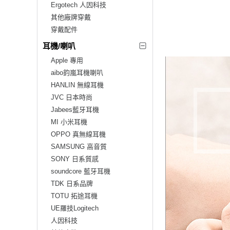
Ergotech 人因科技
其他廠牌穿戴
穿戴配件
耳機/喇叭
Apple 專用
aibo鈞嵐耳機喇叭
HANLIN 無線耳機
JVC 日本時尚
Jabees藍牙耳機
MI 小米耳機
OPPO 真無線耳機
SAMSUNG 高音質
SONY 日系質感
soundcore 藍牙耳機
TDK 日系品牌
TOTU 拓途耳機
UE羅技Logitech
人因科技