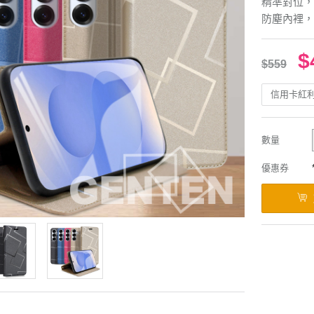
精準對位，
防塵內裡，
$
$559
信用卡紅
數量
優惠券