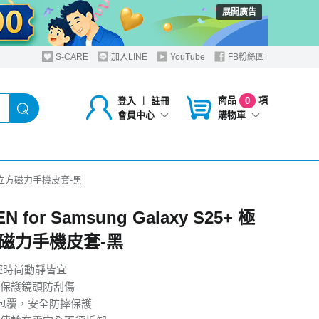
展開廣告
S-CARE
加入LINE
YouTube
FB粉絲團
商品
項
登入
︱
註冊
0
購物車
會員中心
+ 極簡立方磁力手機皮套-黑
N for Samsung Galaxy S25+ 極
磁力手機皮套-黑
輕時尚動靜皆宜
保護鏡頭防刮傷
全包覆，安全防摔保護