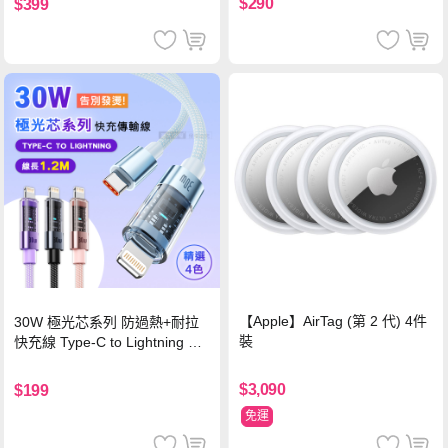
$290
$399
【Apple】AirTag (第 2 代) 4件
30W 極光芯系列 防過熱+耐拉
裝
快充線 Type-C to Lightning 傳
輸充電線(1.2M)黑色
$3,090
$199
免運