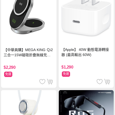
【Apple】 40W 動態電源轉接
【中華員購】MEGA KING Ｑi2
器 (最高輸出 60W)
三合一15W磁吸折疊無線充電
支架 黑
$1,290
$2,290
免運
免運