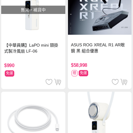
售完，補貨中
ASUS ROG XREAL R1 AR眼
【中華員購】LaPO mini 頸掛
鏡 黑 組合優惠
式製冷風扇 LF-06
$58,998
$990
贈
免運
免運