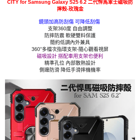
CITY for Samsung Galaxy S25 6.2 二代悍馬軍士磁吸防
摔殼-玫瑰金
鏡頭加高防刮傷 可降低刮傷
支架360度 自由調整
防摔防震 軟硬雙料保護
簡約低調內外兼具
360°多檔次指環支架-隨心觀看視屏
磁吸設計 搭配車用支架也便利
精準孔位 內部散熱設計
側邊防滑 降低手滑摔機機率