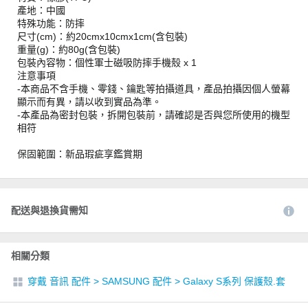
產地：中國
特殊功能：防摔
尺寸(cm)：約20cmx10cmx1cm(含包裝)
重量(g)：約80g(含包裝)
包裝內容物：個性軍士磁吸防摔手機殼 x 1
注意事項
-本商品不含手機、零錢、鑰匙等拍攝道具，產品拍攝因個人螢幕
顯示而有異，請以收到實品為準。
-本產品為密封包裝，拆開包裝前，請確認是否與您所使用的機型
相符
保固範圍：新品瑕疵享鑑賞期
配送與退換貨需知
相關分類
穿戴 音訊 配件
>
SAMSUNG 配件
>
Galaxy S系列 保護殼.套