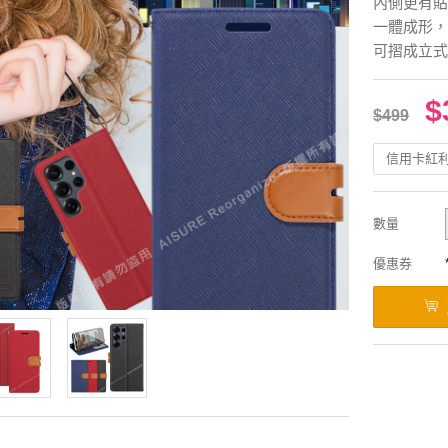
內側更有貼
一體成形，
可摺成立式
$
$499
信用卡紅
數量
優惠券