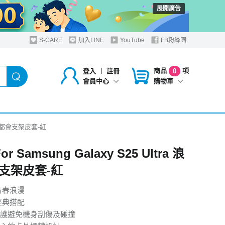
展開廣告
S-CARE
加入LINE
YouTube
FB粉絲團
商品
項
登入
︱
註冊
0
購物車
會員中心
a 浪漫都會支架皮套-紅
For Samsung Galaxy S25 Ultra 浪
支架皮套-紅
青春浪漫
經典搭配
護避免機身刮傷及碰撞