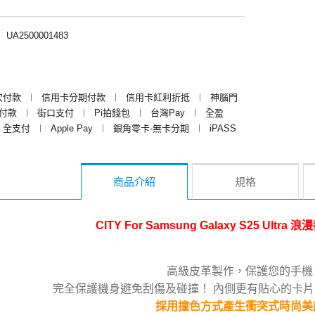
︱
UA2500001483
次付款
︱
信用卡分期付款
︱
信用卡紅利折抵
︱
神腦門
y付款
︱
街口支付
︱
Pi拍錢包
︱
台灣Pay
︱
全盈
全支付
︱
Apple Pay
︱
銀角零卡-無卡分期
︱
iPASS
商品介紹
規格
CITY For Samsung Galaxy S25 Ultr
高級皮革製作，保護您的手機
完全保護機身避免刮傷及碰撞！ 內側更有貼心的卡
採用撞色方式產生衝突式時尚美