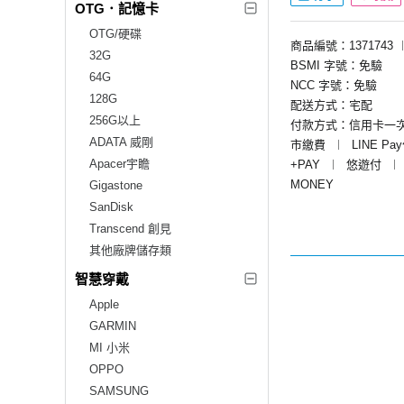
OTG．記憶卡
OTG/硬碟
商品編號：1371743
32G
BSMI 字號：免驗
64G
NCC 字號：免驗
128G
配送方式：宅配
256G以上
付款方式：信用卡一
ADATA 威剛
市繳費
︱
LINE Pa
Apacer宇瞻
+PAY
︱
悠遊付
︱
MONEY
Gigastone
SanDisk
Transcend 創見
其他廠牌儲存類
智慧穿戴
Apple
GARMIN
MI 小米
OPPO
SAMSUNG