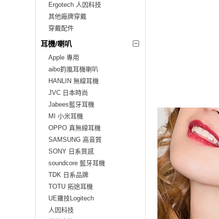
Ergotech 人因科技
其他廠牌穿戴
穿戴配件
耳機/喇叭
Apple 專用
aibo鈞嵐耳機喇叭
HANLIN 無線耳機
JVC 日本時尚
Jabees藍牙耳機
MI 小米耳機
OPPO 真無線耳機
SAMSUNG 高音質
SONY 日系質感
soundcore 藍牙耳機
TDK 日系品牌
TOTU 拓途耳機
UE羅技Logitech
人因科技