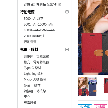
穿戴音訊福利品 全館5折起
行動電源
5000mAh以下
5001mAh-10000mAh
10001mAh-19999mAh
20000mAh以上
行動電源
充電．線材
充電座、無線充電
旅充、電源轉接器
Type C 線材
Lightning 線材
Micro USB 線材
多合一 線材
轉接器、轉接線
車充
充電設備
分享
收藏