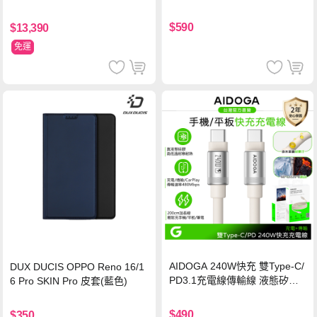
玻璃貼 0.5mm極窄邊框 防指紋
保護貼
$590
$13,390
免運
AIDOGA 240W快充 雙Type-C/
DUX DUCIS OPPO Reno 16/1
PD3.1充電線傳輸線 液態矽膠
6 Pro SKIN Pro 皮套(藍色)
硅膠 2M 支援iPhone17/安卓/手
機/平板/筆電
$490
$350