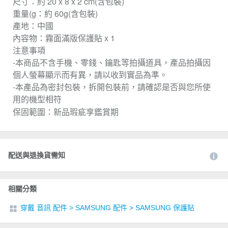
尺寸：約 20 x 8 x 2 cm(含包裝)
重量(g：約 60g(含包裝)
產地：中國
內容物：霧面滿版保護貼 x 1
注意事項
-本商品不含手機、零錢、鑰匙等拍攝道具，產品拍攝因
個人螢幕顯示而有異，請以收到實品為準。
-本產品為密封包裝，拆開包裝前，請確認是否與您所使
用的機型相符
保固範圍：新品瑕疵享鑑賞期
配送與退換貨需知
相關分類
穿戴 音訊 配件
>
SAMSUNG 配件
>
SAMSUNG 保護貼