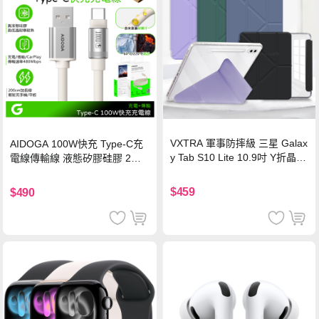
VXTRA 軍事防摔級 三星 Galax
AIDOGA 100W快充 Type-C充
y Tab S10 Lite 10.9吋 Y折晶透
電線傳輸線 液態矽膠硅膠 2M
背蓋立架皮套 含筆槽(經典黑)
支援iPhone17/安卓/手機/平板
$459
$490